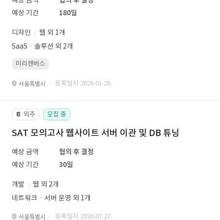
예상 금액
협의 후 결정
예상 기간
180일
디자인
웹 외 1개
SaaSㆍ솔루션 외 2개
미리캔버스
· 등록일자 2026.01.26.
서울특별시
외주
모집 중
📔
SAT 모의고사 웹사이트 서버 이관 및 DB 튜닝
예상 금액
협의 후 결정
예상 기간
30일
개발
웹 외 2개
네트워크ㆍ서버 운영 외 1개
· 등록일자 2026.07.27.
서울특별시