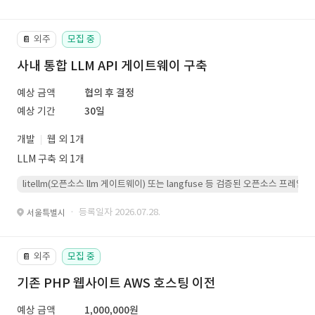
외주
모집 중
📔
사내 통합 LLM API 게이트웨이 구축
예상 금액
협의 후 결정
예상 기간
30일
개발
웹 외 1개
LLM 구축 외 1개
litellm(오픈소스 llm 게이트웨이) 또는 langfuse 등 검증된 오픈소스 프
· 등록일자 2026.07.28.
서울특별시
외주
모집 중
📔
기존 PHP 웹사이트 AWS 호스팅 이전
예상 금액
1,000,000원