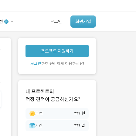
션
로그인
회원가입
유사사례 검색 AI
.
프로젝트 지원하기
‘이런 거’ 만들어본
개발 회사 있어?
로그인
하여 편리하게 이용하세요!
바로가기
내 프로젝트의
적정 견적이 궁금하신가요?
금액
??? 원
기간
??? 일