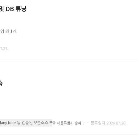
및 DB 튜닝
영 외 1개
.27.
축
 또는 langfuse 등 검증된 오픈소스 프레임워크를 기반으로 시스템을 구축
· 등록일자 2026.07.28.
서울특별시 송파구