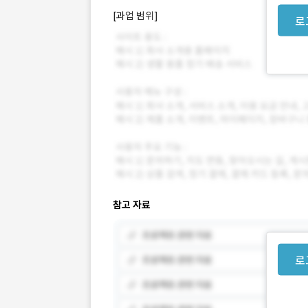
[과업 범위]
로
참고 자료
로