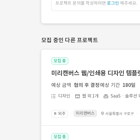
프로젝트 문의를 작성하려면
로그인
해주세요.
모집 중인 다른 프로젝트
모집 중
미리캔버스 웹/인쇄용 디자인 템플릿 
예상 금액
협의 후 결정
예상 기간
180일
디자인
웹 외 1개
SaaSㆍ솔루션 
미리캔버스
외주
·
서울특별시 구로구
📔
모집 중