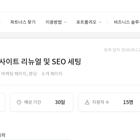
파트너스 찾기
이용방법
포트폴리오
비즈니스 솔루
이용방법
포트폴리오
엔터프라이즈
I
파트너 등급
이용후기
등록 일자 2026.06.12
안심 코드 케어
이용요금
솔루션 마켓
웹사이트 리뉴얼 및 SEO 세팅
고객센터
스토어
,
마케팅 페이지,
랜딩ㆍ소개 페이지
30일
15명
예상 기간
지원자 수
시작