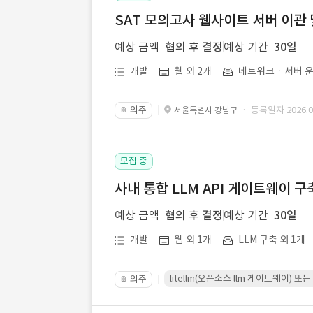
SAT 모의고사 웹사이트 서버 이관 
예상 금액
협의 후 결정
예상 기간
30일
개발
웹 외 2개
네트워크ㆍ서버 운
외주
· 등록일자 2026.07
서울특별시 강남구
📔
모집 중
사내 통합 LLM API 게이트웨이 구
예상 금액
협의 후 결정
예상 기간
30일
개발
웹 외 1개
LLM 구축 외 1개
litellm(오픈소스 llm 게이트웨이)
외주
📔