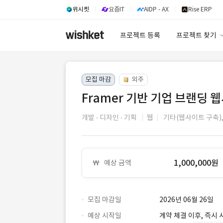
위시켓
요즘IT
AIDP - AX
Rise ERP
프로젝트 등록
프로젝트 찾기
프로젝트 찾기
모집 마감
외주
유사사례 검색 A
Framer 기반 기업 브랜딩 
개발
디자인
기획
웹
기타(웹사이트 구축)
1,000,000원
예상 금액
모집 마감일
2026년 06월 26일
예상 시작일
계약 체결 이후, 즉시 