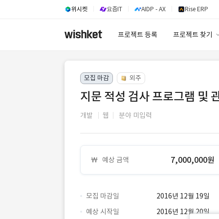
위시켓
요즘IT
AIDP - AX
Rise ERP
프로젝트 등록
프로젝트 찾기
프로젝트 찾기
모집 마감
외주
유사사례 검색 A
지문 적성 검사 프로그램 및 
개발
웹
분야 미입력
7,000,000원
예상 금액
모집 마감일
2016년 12월 19일
예상 시작일
2016년 12월 20일