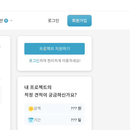
션
로그인
회원가입
유사사례 검색 AI
.
프로젝트 지원하기
‘이런 거’ 만들어본
개발 회사 있어?
로그인
하여 편리하게 이용하세요!
바로가기
내 프로젝트의
적정 견적이 궁금하신가요?
금액
??? 원
기간
??? 일