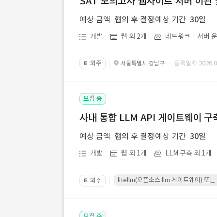
SAT 모의고사 웹사이트 서버 이관 
예상 금액
협의 후 결정
예상 기간
30일
개발
웹 외 2개
네트워크ㆍ서버 운
외주
· 등록일자 2026.07
서울특별시 강남구
📔
모집 중
사내 통합 LLM API 게이트웨이 구
예상 금액
협의 후 결정
예상 기간
30일
개발
웹 외 1개
LLM 구축 외 1개
litellm(오픈소스 llm 게이트웨이)
외주
📔
모집 중