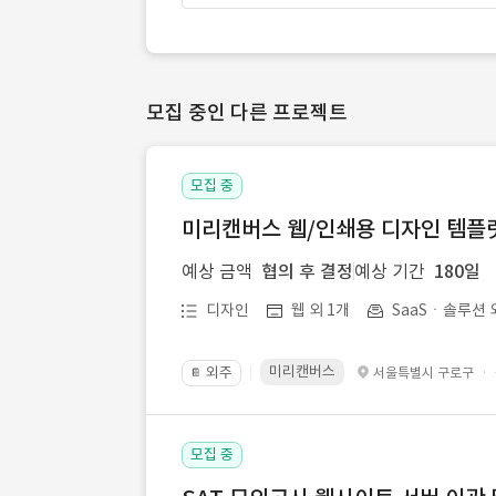
모집 중인 다른 프로젝트
모집 중
미리캔버스 웹/인쇄용 디자인 템플릿 
예상 금액
협의 후 결정
예상 기간
180일
디자인
웹 외 1개
SaaSㆍ솔루션 
미리캔버스
외주
·
서울특별시 구로구
📔
모집 중