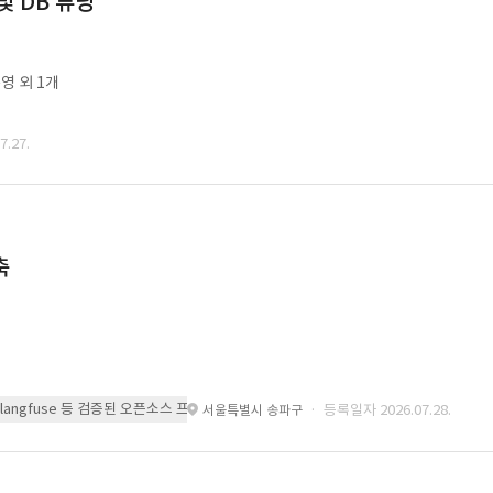
및 DB 튜닝
영 외 1개
.27.
축
 또는 langfuse 등 검증된 오픈소스 프레임워크를 기반으로 시스템을 구축
· 등록일자 2026.07.28.
서울특별시 송파구