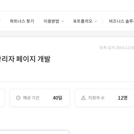
파트너스 찾기
이용방법
포트폴리오
비즈니스 솔루
이용방법
포트폴리오
엔터프라이즈
I
파트너 등급
이용후기
등록 일자 2016.12.09
안심 코드 케어
이용요금
솔루션 마켓
관리자 페이지 개발
고객센터
스토어
40일
12명
예상 기간
지원자 수