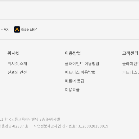
 - AX
Rise ERP
위시켓
이용방법
고객센터
위시켓 소개
클라이언트 이용방법
클라이언
신뢰와 안전
파트너스 이용방법
파트너스
파트너 등급
이용요금
11 한국고등교육재단빌딩 3층 ㈜위시켓
서울강남-02337 호
직업정보제공사업 신고번호 : J1200020180019