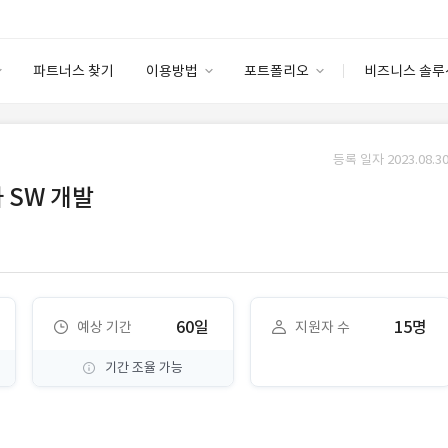
파트너스 찾기
이용방법
포트폴리오
비즈니스 솔루
이용방법
포트폴리오
엔터프라이즈
I
파트너 등급
이용후기
등록 일자 2023.08.30
안심 코드 케어
이용요금
솔루션 마켓
 SW 개발
고객센터
스토어
60일
15명
예상 기간
지원자 수
기간 조율 가능