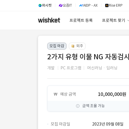
위시켓
요즘IT
AIDP - AX
Rise ERP
프로젝트 등록
프로젝트 찾기
프로젝트 찾기
모집 마감
외주
유사사례 검색 A
2가지 유형 이물 NG 자동검사
개발
PC 프로그램
머신러닝ㆍ딥러닝
10,000,000원
예상 금액
금액 조율 가능
모집 마감일
2023년 09월 08일