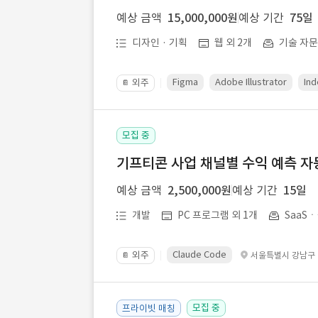
예상 금액
15,000,000원
예상 기간
75일
디자인 · 기획
웹 외 2개
기술 자
Figma
Adobe Illustrator
Ind
외주
📔
모집 중
기프티콘 사업 채널별 수익 예측 자
예상 금액
2,500,000원
예상 기간
15일
개발
PC 프로그램 외 1개
SaaS
Claude Code
외주
서울특별시 강남구
📔
모집 중
프라이빗 매칭