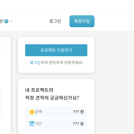
션
로그인
회원가입
유사사례 검색 AI
.
프로젝트 지원하기
‘이런 거’ 만들어본
개발 회사 있어?
로그인
하여 편리하게 이용하세요!
바로가기
내 프로젝트의
적정 견적이 궁금하신가요?
금액
??? 원
기간
??? 일