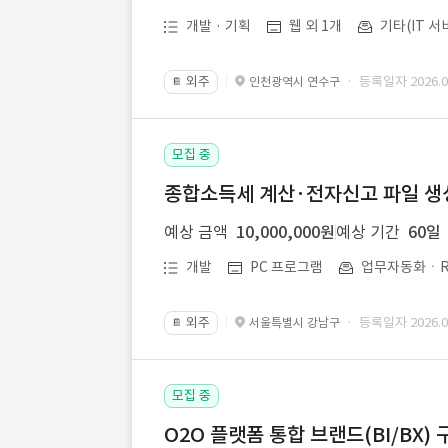
개발 · 기획
웹 외 1개
기타(IT 서
외주
· 등록일자 2026.07
인천광역시 연수구
📔
모집 중
종합소득세 계산·전자신고 파일 생성 
예상 금액
10,000,000원
예상 기간
60일
개발
PC 프로그램
업무자동화ㆍR
외주
· 등록일자 2026.07
서울특별시 강남구
📔
모집 중
O2O 플랫폼 통합 브랜드(BI/BX) 