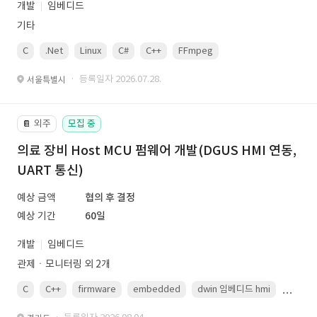
개발
임베디드
기타
C
.Net
Linux
C#
C++
FFmpeg
VisualStudio
OrC
· 등록일자 2026.07.28.
서울특별시
외주
모집 중
📔
의료 장비 Host MCU 펌웨어 개발(DGUS HMI 연동,
UART 통신)
예상 금액
협의 후 결정
예상 기간
60일
개발
임베디드
관제ㆍ모니터링 외 2개
C
C++
firmware
embedded
dwin 임베디드 hmi
uart