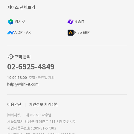
서비스 전체보기
위시켓
요즘IT
AIDP - AX
Rise ERP
고객 문의
02-6925-4849
10:00-18:00
주말·공휴일 제외
help@wishket.com
이용약관
개인정보 처리방침
㈜위시켓
대표이사 : 박우범
서울특별시 강남구 테헤란로 211 3층 ㈜위시켓
사업자등록번호 : 209-81-57303