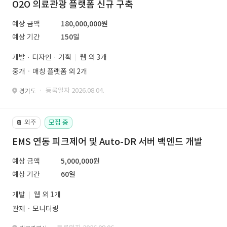
O2O 의료관광 플랫폼 신규 구축
예상 금액
180,000,000원
예상 기간
150일
개발 · 디자인 · 기획
웹 외 3개
중개ㆍ매칭 플랫폼 외 2개
· 등록일자 2026.08.04.
경기도
외주
모집 중
📔
EMS 연동 피크제어 및 Auto-DR 서버 백엔드 개발
예상 금액
5,000,000원
예상 기간
60일
개발
웹 외 1개
관제ㆍ모니터링