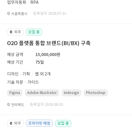
업무자동화ㆍRPA
· 등록일자 2026.07.31.
서울특별시
외주
모집 중
📔
O2O 플랫폼 통합 브랜드(BI/BX) 구축
예상 금액
15,000,000원
예상 기간
75일
디자인 · 기획
웹 외 2개
기술 자문ㆍ가이드
Figma
Adobe Illustrator
Indesign
Photoshop
· 등록일자 2026.08.03.
전라북도
외주
프라이빗 매칭
모집 중
📔