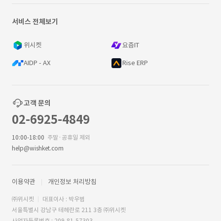
서비스 전체보기
위시켓
요즘IT
AIDP - AX
Rise ERP
고객 문의
02-6925-4849
10:00-18:00
주말·공휴일 제외
help@wishket.com
이용약관
개인정보 처리방침
㈜위시켓
대표이사 : 박우범
서울특별시 강남구 테헤란로 211 3층 ㈜위시켓
사업자등록번호 : 209-81-57303