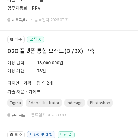
업무자동화ㆍRPA
· 등록일자 2026.07.31.
서울특별시
외주
모집 중
📔
O2O 플랫폼 통합 브랜드(BI/BX) 구축
예상 금액
15,000,000원
예상 기간
75일
디자인 · 기획
웹 외 2개
기술 자문ㆍ가이드
Figma
Adobe Illustrator
Indesign
Photoshop
· 등록일자 2026.08.03.
전라북도
외주
프라이빗 매칭
모집 중
📔