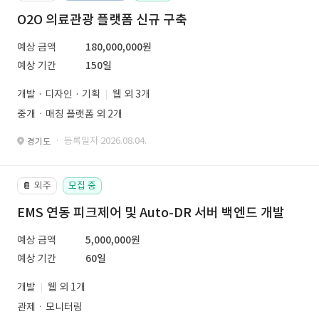
O2O 의료관광 플랫폼 신규 구축
예상 금액
180,000,000원
예상 기간
150일
개발 · 디자인 · 기획
웹 외 3개
중개ㆍ매칭 플랫폼 외 2개
· 등록일자 2026.08.04.
경기도
외주
모집 중
📔
EMS 연동 피크제어 및 Auto-DR 서버 백엔드 개발
예상 금액
5,000,000원
예상 기간
60일
개발
웹 외 1개
관제ㆍ모니터링