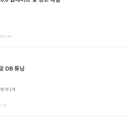
07.24.
및 DB 튜닝
영 외 1개
.27.