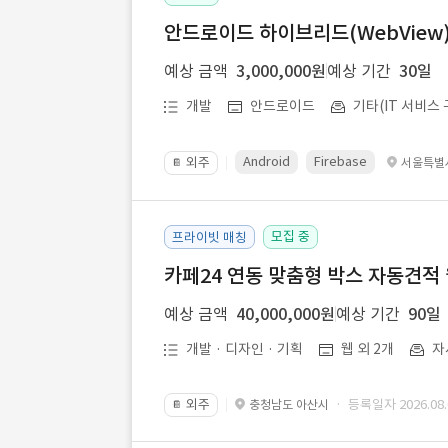
안드로이드 하이브리드(WebView) 앱
예상 금액
3,000,000원
예상 기간
30일
개발
안드로이드
기타(IT 서비스 
Android
Firebase
외주
서울특별
📔
모집 중
프라이빗 매칭
카페24 연동 맞춤형 박스 자동견적
예상 금액
40,000,000원
예상 기간
90일
개발 · 디자인 · 기획
웹 외 2개
자
외주
· 등록일자 2026.08.
충청남도 아산시
📔