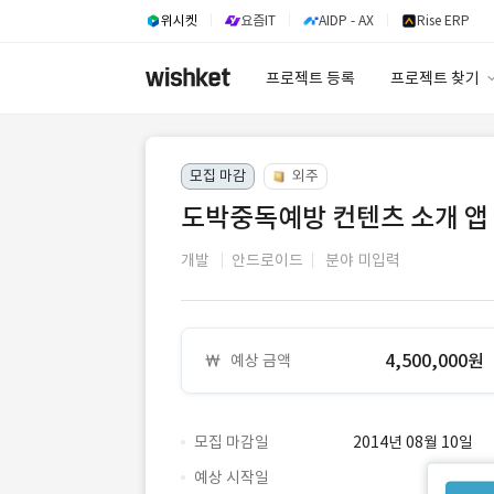
위시켓
요즘IT
AIDP - AX
Rise ERP
프로젝트 등록
프로젝트 찾기
프로젝트 찾기
모집 마감
외주
유사사례 검색 A
도박중독예방 컨텐츠 소개 앱
개발
안드로이드
분야 미입력
4,500,000원
예상 금액
모집 마감일
2014년 08월 10일
예상 시작일