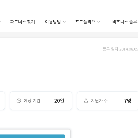
파트너스 찾기
이용방법
포트폴리오
비즈니스 솔루
이용방법
포트폴리오
엔터프라이즈
I
파트너 등급
이용후기
등록 일자 2014.08.05
안심 코드 케어
이용요금
솔루션 마켓
고객센터
스토어
20일
7명
예상 기간
지원자 수