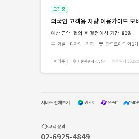
모집 중
외국인 고객용 차량 이용가이드 모바
예상 금액
협의 후 결정
예상 기간
80일
개발 · 디자인 · 기획
안드로이드 외 1개
외주
· 등록일자 2026.08
서울특별시 강남구
📔
서비스 전체보기
위시켓
요즘IT
AIDP
고객 문의
02-6925-4849