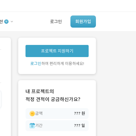
션
로그인
회원가입
유사사례 검색 AI
.
프로젝트 지원하기
‘이런 거’ 만들어본
개발 회사 있어?
로그인
하여 편리하게 이용하세요!
바로가기
내 프로젝트의
적정 견적이 궁금하신가요?
금액
??? 원
기간
??? 일