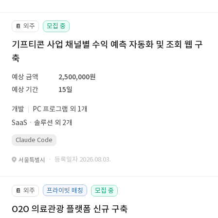
외주
모집 중
📔
기프티콘 사업 채널별 수익 예측 자동화 및 조회 웹 구
축
예상 금액
2,500,000원
예상 기간
15일
개발
PC 프로그램 외 1개
SaaSㆍ솔루션 외 2개
Claude Code
· 등록일자 2026.08.03.
서울특별시
외주
프라이빗 매칭
모집 중
📔
O2O 의료관광 플랫폼 신규 구축