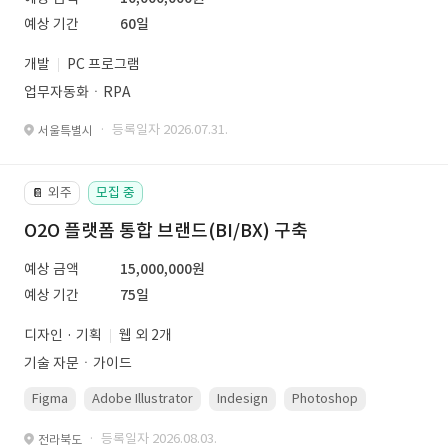
예상 기간
60일
개발
PC 프로그램
업무자동화ㆍRPA
· 등록일자 2026.07.31.
서울특별시
외주
모집 중
📔
O2O 플랫폼 통합 브랜드(BI/BX) 구축
예상 금액
15,000,000원
예상 기간
75일
디자인 · 기획
웹 외 2개
기술 자문ㆍ가이드
Figma
Adobe Illustrator
Indesign
Photoshop
· 등록일자 2026.08.03.
전라북도