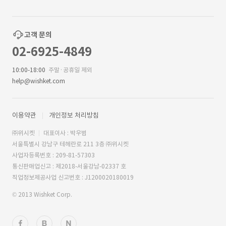
고객 문의
02-6925-4849
10:00-18:00
주말·공휴일 제외
help@wishket.com
이용약관
개인정보 처리방침
㈜위시켓
대표이사 : 박우범
서울특별시 강남구 테헤란로 211 3층 ㈜위시켓
사업자등록번호 : 209-81-57303
통신판매업신고 : 제2018-서울강남-02337 호
직업정보제공사업 신고번호 : J1200020180019
© 2013 Wishket Corp.