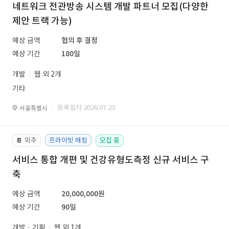
네트워크 전관방송 시스템 개발 파트너 모집(다양한
제안 트랙 가능)
예상 금액
협의 후 결정
예상 기간
180일
개발
웹 외 2개
기타
· 등록일자 2026.07.23.
서울특별시
외주
프라이빗 매칭
모집 중
📔
서비스 통합 개편 및 건강유형도측정 신규 서비스 구
축
예상 금액
20,000,000원
예상 기간
90일
개발 · 기획
웹 외 1개