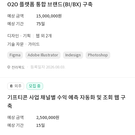
O2O 플랫폼 통합 브랜드(BI/BX) 구축
예상 금액
15,000,000원
예상 기간
75일
디자인 · 기획
웹 외 2개
기술 자문ㆍ가이드
Figma
Adobe Illustrator
Indesign
Photoshop
· 등록일자 2026.08.03.
전라북도
외주
모집 중
📔
기프티콘 사업 채널별 수익 예측 자동화 및 조회 웹 구
축
예상 금액
2,500,000원
예상 기간
15일