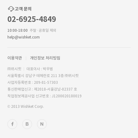
고객 문의
02-6925-4849
10:00-18:00
주말·공휴일 제외
help@wishket.com
이용약관
개인정보 처리방침
㈜위시켓
대표이사 : 박우범
서울특별시 강남구 테헤란로 211 3층 ㈜위시켓
사업자등록번호 : 209-81-57303
통신판매업신고 : 제2018-서울강남-02337 호
직업정보제공사업 신고번호 : J1200020180019
© 2013 Wishket Corp.