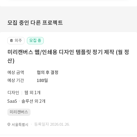
모집 중인 다른 프로젝트
외주
모집 중
📔
미리캔버스 웹/인쇄용 디자인 템플릿 정기 제작 (월 정
산)
예상 금액
협의 후 결정
예상 기간
180일
디자인
웹 외 1개
SaaSㆍ솔루션 외 2개
미리캔버스
· 등록일자 2026.01.26.
서울특별시