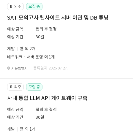
외주
모집 중
📔
SAT 모의고사 웹사이트 서버 이관 및 DB 튜닝
예상 금액
협의 후 결정
예상 기간
30일
개발
웹 외 2개
네트워크ㆍ서버 운영 외 1개
· 등록일자 2026.07.27.
서울특별시
외주
모집 중
📔
사내 통합 LLM API 게이트웨이 구축
예상 금액
협의 후 결정
예상 기간
30일
개발
웹 외 1개