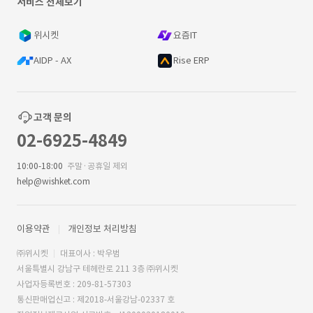
서비스 전체보기
위시켓
요즘IT
AIDP - AX
Rise ERP
고객 문의
02-6925-4849
10:00-18:00
주말·공휴일 제외
help@wishket.com
이용약관
개인정보 처리방침
㈜위시켓
대표이사 : 박우범
서울특별시 강남구 테헤란로 211 3층 ㈜위시켓
사업자등록번호 : 209-81-57303
통신판매업신고 : 제2018-서울강남-02337 호