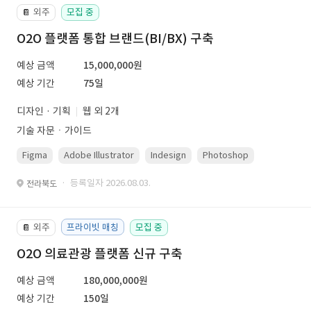
외주
모집 중
📔
O2O 플랫폼 통합 브랜드(BI/BX) 구축
예상 금액
15,000,000원
예상 기간
75일
디자인 · 기획
웹 외 2개
기술 자문ㆍ가이드
Figma
Adobe Illustrator
Indesign
Photoshop
· 등록일자 2026.08.03.
전라북도
외주
프라이빗 매칭
모집 중
📔
O2O 의료관광 플랫폼 신규 구축
예상 금액
180,000,000원
예상 기간
150일