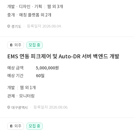
개발 · 디자인 · 기획
웹 외 3개
중개ㆍ매칭 플랫폼 외 2개
· 등록일자 2026.08.04.
경기도
외주
모집 중
📔
EMS 연동 피크제어 및 Auto-DR 서버 백엔드 개발
예상 금액
5,000,000원
예상 기간
60일
개발
웹 외 1개
관제ㆍ모니터링
· 등록일자 2026.08.06.
대구광역시
외주
모집 중
📔