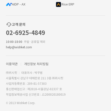
AIDP - AX
Rise ERP
고객 문의
02-6925-4849
10:00-18:00
주말·공휴일 제외
help@wishket.com
이용약관
개인정보 처리방침
㈜위시켓
대표이사 : 박우범
서울특별시 강남구 테헤란로 211 3층 ㈜위시켓
사업자등록번호 : 209-81-57303
통신판매업신고 : 제2018-서울강남-02337 호
직업정보제공사업 신고번호 : J1200020180019
© 2013 Wishket Corp.