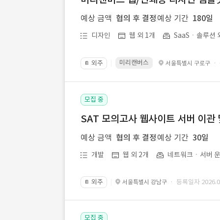
예상 금액
협의 후 결정
예상 기간
180일
디자인
웹 외 1개
SaaSㆍ솔루션 
미리캔버스
외주
·
서울특별시 구로구
📔
모집 중
SAT 모의고사 웹사이트 서버 이관 
예상 금액
협의 후 결정
예상 기간
30일
개발
웹 외 2개
네트워크ㆍ서버 운
외주
· 등록일자 2026.07
서울특별시 강남구
📔
모집 중