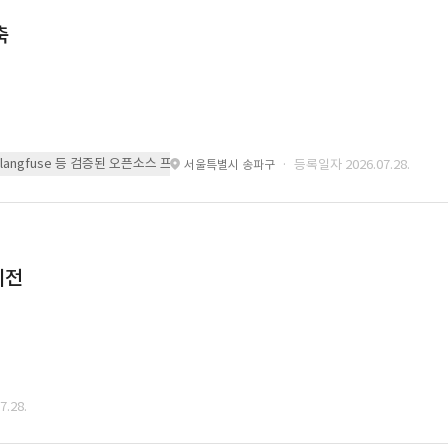
축
 또는 langfuse 등 검증된 오픈소스 프레임워크를 기반으로 시스템을 구축
· 등록일자 2026.07.28.
서울특별시 송파구
이전
.28.