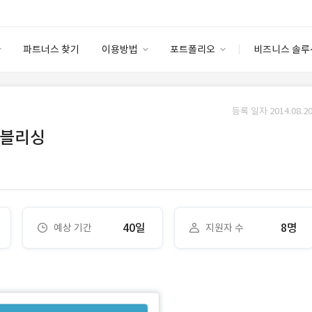
파트너스 찾기
이용방법
포트폴리오
비즈니스 솔루
이용방법
포트폴리오
엔터프라이즈
I
파트너 등급
이용후기
등록 일자 2014.08.20
안심 코드 케어
이용요금
솔루션 마켓
퍼블리싱
고객센터
스토어
40일
8명
예상 기간
지원자 수