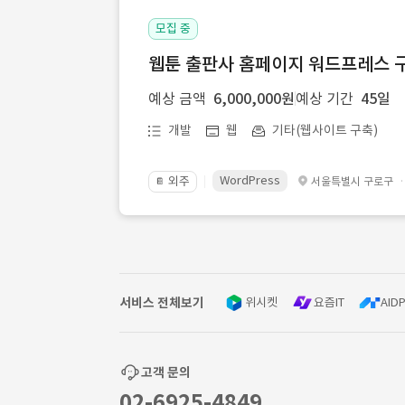
모집 중
웹툰 출판사 홈페이지 워드프레스 구
예상 금액
6,000,000원
예상 기간
45일
개발
웹
기타(웹사이트 구축)
WordPress
외주
서울특별시 구로구
📔
서비스 전체보기
위시켓
요즘IT
AIDP
고객 문의
02-6925-4849