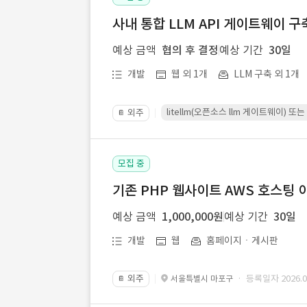
사내 통합 LLM API 게이트웨이 구
예상 금액
협의 후 결정
예상 기간
30일
개발
웹 외 1개
LLM 구축 외 1개
litellm(오픈소스 llm 게이트웨이)
외주
📔
모집 중
기존 PHP 웹사이트 AWS 호스팅 
예상 금액
1,000,000원
예상 기간
30일
개발
웹
홈페이지ㆍ게시판
외주
· 등록일자 2026.07
서울특별시 마포구
📔