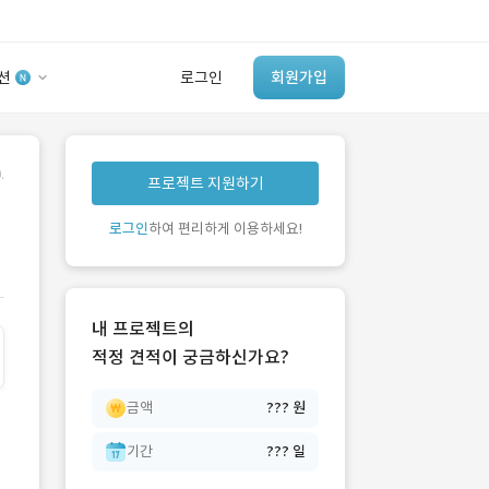
션
로그인
회원가입
유사사례 검색 AI
.
프로젝트 지원하기
‘이런 거’ 만들어본
개발 회사 있어?
로그인
하여 편리하게 이용하세요!
바로가기
내 프로젝트의
적정 견적이 궁금하신가요?
금액
??? 원
기간
??? 일