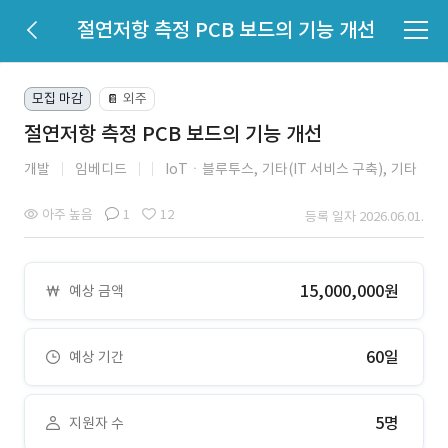
절연저항 측정 PCB 보드의 기능 개선
모집 마감
외주
📔
절연저항 측정 PCB 보드의 기능 개선
개발
임베디드
IoTㆍ블루투스,
기타(IT 서비스 구축),
기타
아주 높음
1
12
등록 일자 2026.06.01.
15,000,000원
예상 금액
60일
예상 기간
5명
지원자 수