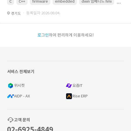
C
C++
firmware
embedded
dwin 임베디드 hmi
uart
· 등록일자 2026.08.04.
경기도
로그인
하여 편리하게 이용하세요!
서비스 전체보기
위시켓
요즘IT
AIDP - AX
Rise ERP
고객 문의
02-6925-4849