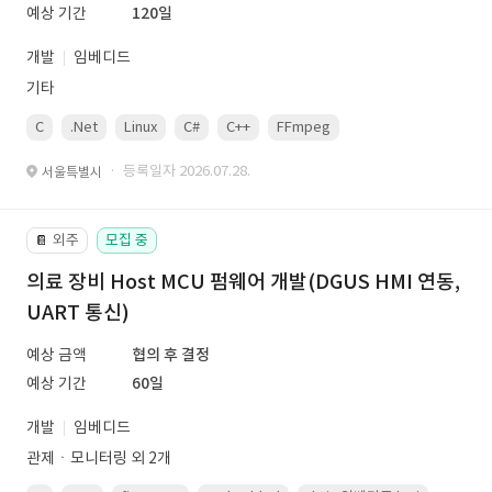
예상 기간
120일
개발
임베디드
기타
C
.Net
Linux
C#
C++
FFmpeg
VisualStudio
OrC
· 등록일자 2026.07.28.
서울특별시
외주
모집 중
📔
의료 장비 Host MCU 펌웨어 개발(DGUS HMI 연동,
UART 통신)
예상 금액
협의 후 결정
예상 기간
60일
개발
임베디드
관제ㆍ모니터링 외 2개