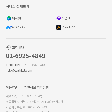
서비스 전체보기
위시켓
요즘IT
AIDP - AX
Rise ERP
고객 문의
02-6925-4849
10:00-18:00
주말·공휴일 제외
help@wishket.com
이용약관
개인정보 처리방침
㈜위시켓
대표이사 : 박우범
서울특별시 강남구 테헤란로 211 3층 ㈜위시켓
사업자등록번호 : 209-81-57303