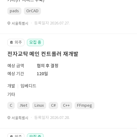
기타(IT 서비스 구축)
pads
OrCAD
· 등록일자 2026.07.27.
서울특별시
외주
모집 중
📔
전자교탁 메인 컨트롤러 재개발
예상 금액
협의 후 결정
예상 기간
120일
개발
임베디드
기타
C
.Net
Linux
C#
C++
FFmpeg
VisualStudio
OrC
· 등록일자 2026.07.28.
서울특별시
외주
모집 중
📔