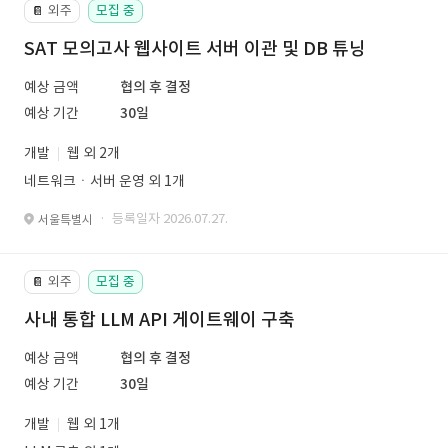
외주
모집 중
📔
SAT 모의고사 웹사이트 서버 이관 및 DB 튜닝
예상 금액
협의 후 결정
예상 기간
30일
개발
웹 외 2개
네트워크ㆍ서버 운영 외 1개
· 등록일자 2026.07.27.
서울특별시
외주
모집 중
📔
사내 통합 LLM API 게이트웨이 구축
예상 금액
협의 후 결정
예상 기간
30일
개발
웹 외 1개