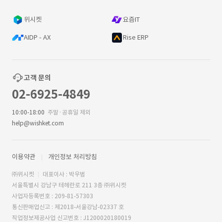
위시켓
요즘IT
AIDP - AX
Rise ERP
고객 문의
02-6925-4849
10:00-18:00
주말·공휴일 제외
help@wishket.com
이용약관
개인정보 처리방침
㈜위시켓
대표이사 : 박우범
서울특별시 강남구 테헤란로 211 3층 ㈜위시켓
사업자등록번호 : 209-81-57303
통신판매업신고 : 제2018-서울강남-02337 호
직업정보제공사업 신고번호 : J1200020180019