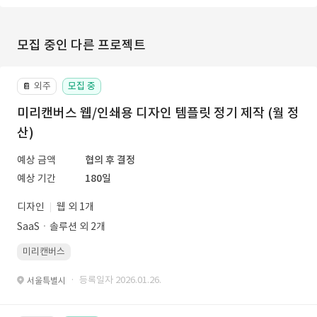
모집 중인 다른 프로젝트
외주
모집 중
📔
미리캔버스 웹/인쇄용 디자인 템플릿 정기 제작 (월 정
산)
예상 금액
협의 후 결정
예상 기간
180일
디자인
웹 외 1개
SaaSㆍ솔루션 외 2개
미리캔버스
· 등록일자 2026.01.26.
서울특별시