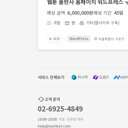
웹툰 출판사 홈페이지 워드프레스 구
예상 금액
6,000,000원
예상 기간
45일
개발
웹
기타(웹사이트 구축)
WordPress
외주
서울특별시 구로구
📔
서비스 전체보기
위시켓
요즘IT
AIDP
고객 문의
02-6925-4849
10:00-18:00
주말·공휴일 제외
help@wishket.com