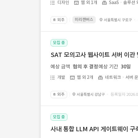
디자인
웹 외 1개
SaaSㆍ솔루션 
미리캔버스
외주
·
서울특별시 구로구
📔
모집 중
SAT 모의고사 웹사이트 서버 이관 
예상 금액
협의 후 결정
예상 기간
30일
개발
웹 외 2개
네트워크ㆍ서버 운
외주
· 등록일자 2026.07
서울특별시 강남구
📔
모집 중
사내 통합 LLM API 게이트웨이 구