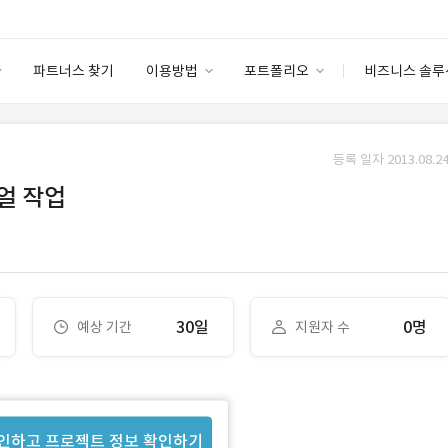
파트너스 찾기
이용방법
포트폴리오
비즈니스 솔루
이용방법
포트폴리오
엔터프라이즈
I
파트너 등급
이용후기
등록 일자 2013.08.24
안심 코드 케어
이용요금
솔루션 마켓
얼 작업
고객센터
스토어
30일
0명
예상 기간
지원자 수
인하고 프로젝트 정보 확인하기