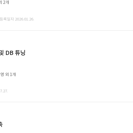
외 2개
 등록일자 2026.01.26.
및 DB 튜닝
영 외 1개
.27.
축