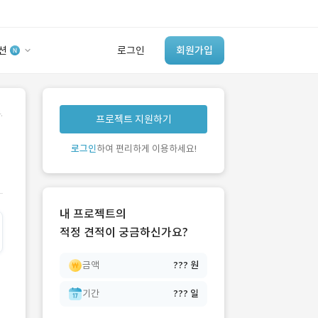
션
로그인
회원가입
유사사례 검색 AI
.
프로젝트 지원하기
‘이런 거’ 만들어본
개발 회사 있어?
로그인
하여 편리하게 이용하세요!
바로가기
내 프로젝트의
적정 견적이 궁금하신가요?
금액
??? 원
기간
??? 일