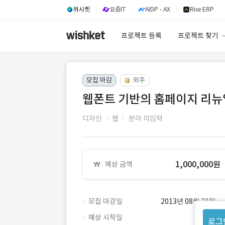
위시켓
요즘IT
AIDP - AX
Rise ERP
프로젝트 등록
프로젝트 찾기
프로젝트 찾기
모집 마감
외주
유사사례 검색 A
웹폰트 기반의 홈페이지 리뉴
디자인
웹
분야 미입력
1,000,000원
예상 금액
모집 마감일
2013년 08월 31일
예상 시작일
로그