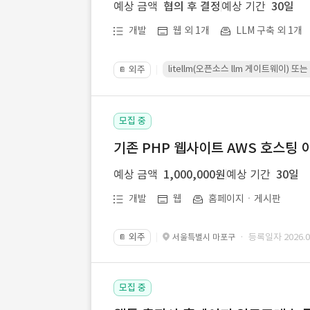
예상 금액
협의 후 결정
예상 기간
30일
개발
웹 외 1개
LLM 구축 외 1개
litellm(오픈소스 llm 게이트웨이)
외주
📔
모집 중
기존 PHP 웹사이트 AWS 호스팅 
예상 금액
1,000,000원
예상 기간
30일
개발
웹
홈페이지ㆍ게시판
외주
· 등록일자 2026.07
서울특별시 마포구
📔
모집 중