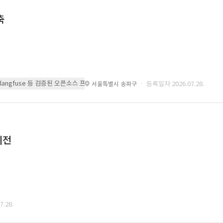
축
 또는 langfuse 등 검증된 오픈소스 프레임워크를 기반으로 시스템을 구축
· 등록일자 2026.07.28.
서울특별시 송파구
이전
.28.