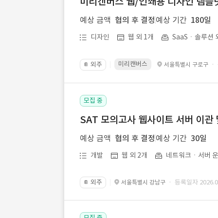
미리캔버스 웹/인쇄용 디자인 템플릿 
예상 금액
협의 후 결정
예상 기간
180일
디자인
웹 외 1개
SaaSㆍ솔루션 
미리캔버스
외주
·
서울특별시 구로구
📔
모집 중
SAT 모의고사 웹사이트 서버 이관 
예상 금액
협의 후 결정
예상 기간
30일
개발
웹 외 2개
네트워크ㆍ서버 운
외주
· 등록일자 2026.07
서울특별시 강남구
📔
모집 중