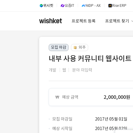
위시켓
요즘IT
AIDP - AX
Rise ERP
프로젝트 등록
프로젝트 찾기
프로젝트 찾기
모집 마감
외주
유사사례 검색 A
내부 사용 커뮤니티 웹사이트
개발
웹
분야 미입력
2,000,000원
예상 금액
모집 마감일
2017년 05월 01일
예상 시작일
2017년 05월 02일