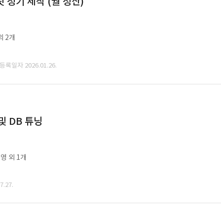
정기 제작 (월 정산)
외 2개
 등록일자 2026.01.26.
및 DB 튜닝
영 외 1개
.27.