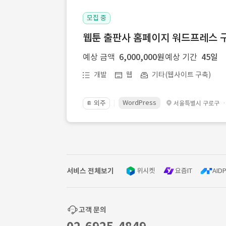
모집 중
웹툰 출판사 홈페이지 워드프레스 구
예상 금액
6,000,000원
예상 기간
45일
개발
웹
기타(웹사이트 구축)
WordPress
외주
서울특별시 구로구
📔
서비스 전체보기
위시켓
요즘IT
AIDP
고객 문의