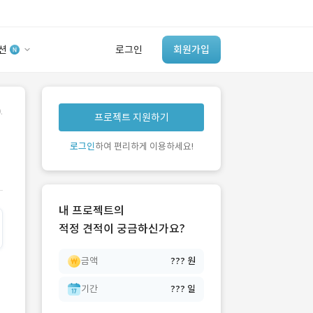
션
로그인
회원가입
유사사례 검색 AI
.
프로젝트 지원하기
‘이런 거’ 만들어본
개발 회사 있어?
로그인
하여 편리하게 이용하세요!
바로가기
내 프로젝트의
적정 견적이 궁금하신가요?
금액
??? 원
기간
??? 일