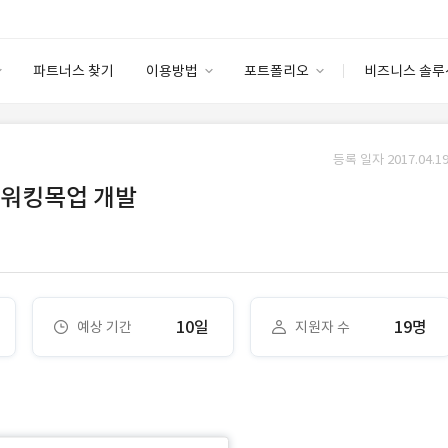
파트너스 찾기
이용방법
포트폴리오
비즈니스 솔루
이용방법
포트폴리오
엔터프라이즈
I
파트너 등급
이용후기
등록 일자 2017.04.19
안심 코드 케어
이용요금
솔루션 마켓
 워킹목업 개발
고객센터
스토어
10일
19명
예상 기간
지원자 수