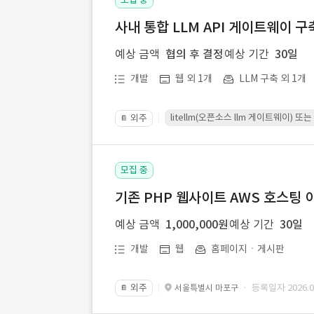
사내 통합 LLM API 게이트웨이 구
예상 금액
협의 후 결정
예상 기간
30일
개발
웹 외 1개
LLM 구축 외 1개
litellm(오픈소스 llm 게이트웨이)
외주
📔
모집 중
기존 PHP 웹사이트 AWS 호스팅 
예상 금액
1,000,000원
예상 기간
30일
개발
웹
홈페이지ㆍ게시판
외주
· 등록일자 2026.07
서울특별시 마포구
📔