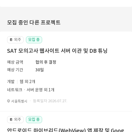
모집 중인 다른 프로젝트
외주
모집 중
📔
SAT 모의고사 웹사이트 서버 이관 및 DB 튜닝
예상 금액
협의 후 결정
예상 기간
30일
개발
웹 외 2개
네트워크ㆍ서버 운영 외 1개
· 등록일자 2026.07.27.
서울특별시
외주
모집 중
📔
안드로이드 하이브리드(WebView) 앱 제작 및 Goog