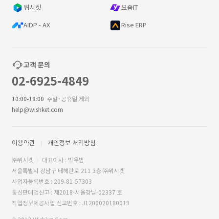
위시켓
요즘IT
AIDP - AX
Rise ERP
고객 문의
02-6925-4849
10:00-18:00
주말·공휴일 제외
help@wishket.com
이용약관
개인정보 처리방침
㈜위시켓
대표이사 : 박우범
서울특별시 강남구 테헤란로 211 3층 ㈜위시켓
사업자등록번호 : 209-81-57303
통신판매업신고 : 제2018-서울강남-02337 호
직업정보제공사업 신고번호 : J1200020180019