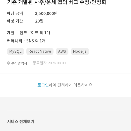
기존 개발된 사주/운세 앱의 버그 수정/안정화
예상 금액
3,500,000원
예상 기간
20일
개발
안드로이드 외 1개
커뮤니티ㆍSNS 외 1개
MySQL
React Native
AWS
Node.js
· 등록일자 2026.08.03.
부산광역시
로그인
하여 편리하게 이용하세요!
서비스 전체보기