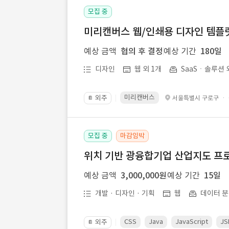
모집 중
미리캔버스 웹/인쇄용 디자인 템플릿 
예상 금액
협의 후 결정
예상 기간
180일
디자인
웹 외 1개
SaaSㆍ솔루션 
미리캔버스
외주
·
서울특별시 구로구
📔
모집 중
마감임박
위치 기반 광융합기업 산업지도 프
예상 금액
3,000,000원
예상 기간
15일
개발 · 디자인 · 기획
웹
데이터 분
CSS
Java
JavaScript
JS
외주
📔