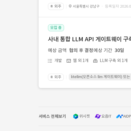
외주
· 등록일자 2026.07
서울특별시 강남구
📔
모집 중
사내 통합 LLM API 게이트웨이 구
예상 금액
협의 후 결정
예상 기간
30일
개발
웹 외 1개
LLM 구축 외 1개
litellm(오픈소스 llm 게이트웨이)
외주
📔
서비스 전체보기
위시켓
요즘IT
AIDP