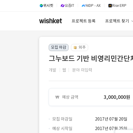
위시켓
요즘IT
AIDP - AX
Rise ERP
프로젝트 등록
프로젝트 찾기
프로젝트 찾기
모집 마감
외주
유사사례 검색 A
그누보드 기반 비영리민간단
개발
웹
분야 미입력
3,000,000원
예상 금액
모집 마감일
2017년 07월 20일
예상 시작일
2017년 07월 25일