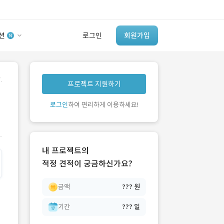
션
로그인
회원가입
유사사례 검색 AI
.
프로젝트 지원하기
‘이런 거’ 만들어본
개발 회사 있어?
로그인
하여 편리하게 이용하세요!
바로가기
내 프로젝트의
적정 견적이 궁금하신가요?
금액
??? 원
기간
??? 일