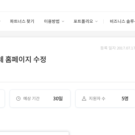
파트너스 찾기
이용방법
포트폴리오
비즈니스 솔루
이용방법
포트폴리오
엔터프라이즈
I
파트너 등급
이용후기
등록 일자 2017.07.17
안심 코드 케어
이용요금
솔루션 마켓
체 홈페이지 수정
고객센터
스토어
30일
5명
예상 기간
지원자 수