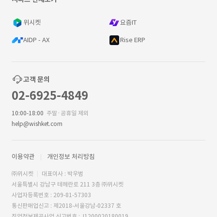
위시켓
요즘IT
AIDP - AX
Rise ERP
고객 문의
02-6925-4849
10:00-18:00
주말·공휴일 제외
help@wishket.com
이용약관
개인정보 처리방침
㈜위시켓
대표이사 : 박우범
서울특별시 강남구 테헤란로 211 3층 ㈜위시켓
사업자등록번호 : 209-81-57303
통신판매업신고 : 제2018-서울강남-02337 호
직업정보제공사업 신고번호 : J1200020180019