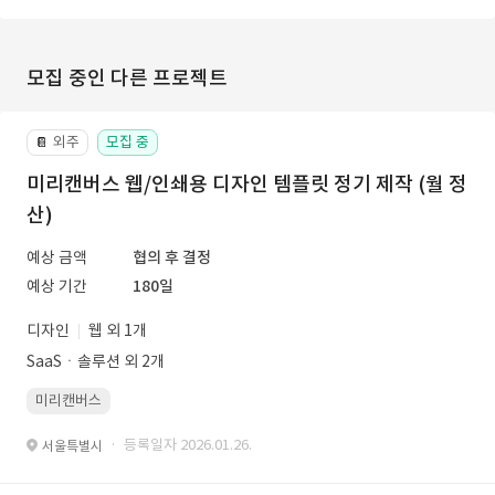
모집 중인 다른 프로젝트
외주
모집 중
📔
미리캔버스 웹/인쇄용 디자인 템플릿 정기 제작 (월 정
산)
예상 금액
협의 후 결정
예상 기간
180일
디자인
웹 외 1개
SaaSㆍ솔루션 외 2개
미리캔버스
· 등록일자 2026.01.26.
서울특별시