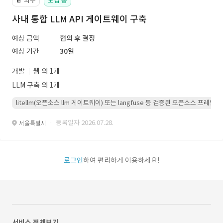
외주
모집 중
📔
사내 통합 LLM API 게이트웨이 구축
예상 금액
협의 후 결정
예상 기간
30일
개발
웹 외 1개
LLM 구축 외 1개
litellm(오픈소스 llm 게이트웨이) 또는 langfuse 등 검증된 오픈소스 프
· 등록일자 2026.07.28.
서울특별시
로그인
하여 편리하게 이용하세요!
서비스 전체보기