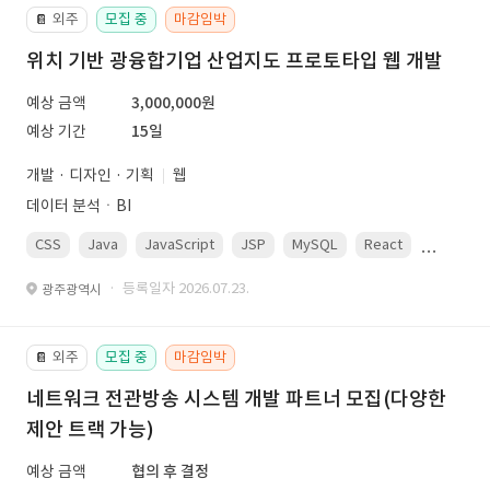
외주
모집 중
마감임박
📔
위치 기반 광융합기업 산업지도 프로토타입 웹 개발
예상 금액
3,000,000원
예상 기간
15일
개발 · 디자인 · 기획
웹
데이터 분석ㆍBI
CSS
Java
JavaScript
JSP
MySQL
React
Spring
· 등록일자 2026.07.23.
광주광역시
외주
모집 중
마감임박
📔
네트워크 전관방송 시스템 개발 파트너 모집(다양한
제안 트랙 가능)
예상 금액
협의 후 결정