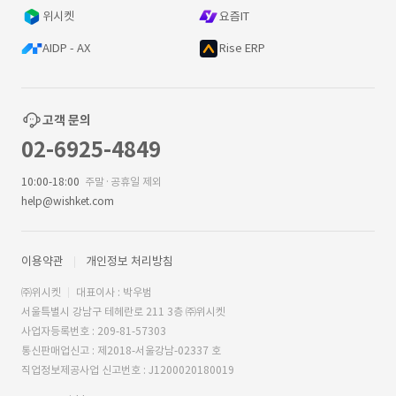
위시켓
요즘IT
AIDP - AX
Rise ERP
고객 문의
02-6925-4849
10:00-18:00
주말·공휴일 제외
help@wishket.com
이용약관
개인정보 처리방침
㈜위시켓
대표이사 : 박우범
서울특별시 강남구 테헤란로 211 3층 ㈜위시켓
사업자등록번호 : 209-81-57303
통신판매업신고 : 제2018-서울강남-02337 호
직업정보제공사업 신고번호 : J1200020180019