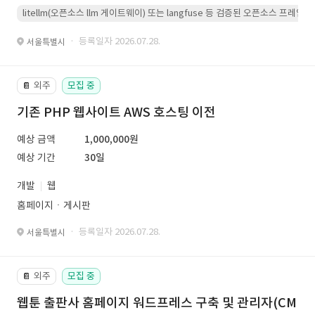
litellm(오픈소스 llm 게이트웨이) 또는 langfuse 등 검증된 오픈소스 프
· 등록일자 2026.07.28.
서울특별시
외주
모집 중
📔
기존 PHP 웹사이트 AWS 호스팅 이전
예상 금액
1,000,000원
예상 기간
30일
개발
웹
홈페이지ㆍ게시판
· 등록일자 2026.07.28.
서울특별시
외주
모집 중
📔
웹툰 출판사 홈페이지 워드프레스 구축 및 관리자(CM