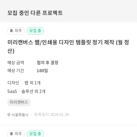
모집 중인 다른 프로젝트
외주
모집 중
📔
미리캔버스 웹/인쇄용 디자인 템플릿 정기 제작 (월 정
산)
예상 금액
협의 후 결정
예상 기간
180일
디자인
웹 외 1개
SaaSㆍ솔루션 외 2개
미리캔버스
· 등록일자 2026.01.26.
서울특별시
외주
모집 중
📔