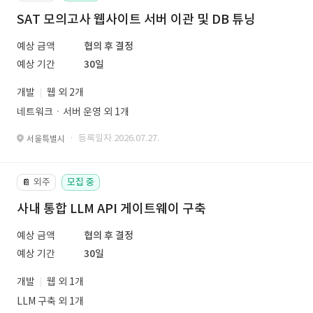
SAT 모의고사 웹사이트 서버 이관 및 DB 튜닝
예상 금액
협의 후 결정
예상 기간
30일
개발
웹 외 2개
네트워크ㆍ서버 운영 외 1개
· 등록일자 2026.07.27.
서울특별시
외주
모집 중
📔
사내 통합 LLM API 게이트웨이 구축
예상 금액
협의 후 결정
예상 기간
30일
개발
웹 외 1개
LLM 구축 외 1개