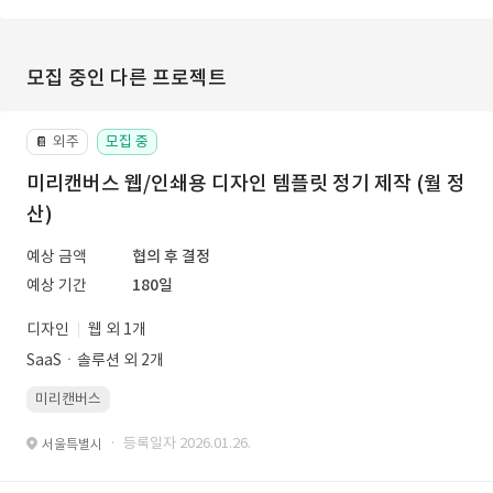
모집 중인 다른 프로젝트
외주
모집 중
📔
미리캔버스 웹/인쇄용 디자인 템플릿 정기 제작 (월 정
산)
예상 금액
협의 후 결정
예상 기간
180일
디자인
웹 외 1개
SaaSㆍ솔루션 외 2개
미리캔버스
· 등록일자 2026.01.26.
서울특별시