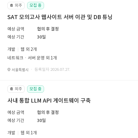
외주
모집 중
📔
SAT 모의고사 웹사이트 서버 이관 및 DB 튜닝
예상 금액
협의 후 결정
예상 기간
30일
개발
웹 외 2개
네트워크ㆍ서버 운영 외 1개
· 등록일자 2026.07.27.
서울특별시
외주
모집 중
📔
사내 통합 LLM API 게이트웨이 구축
예상 금액
협의 후 결정
예상 기간
30일
개발
웹 외 1개