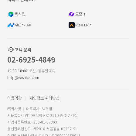
위시켓
요즘IT
AIDP - AX
Rise ERP
고객 문의
02-6925-4849
10:00-18:00
주말·공휴일 제외
help@wishket.com
이용약관
개인정보 처리방침
㈜위시켓
대표이사 : 박우범
서울특별시 강남구 테헤란로 211 3층 ㈜위시켓
사업자등록번호 : 209-81-57303
통신판매업신고 : 제2018-서울강남-02337 호
직업정보제공사업 신고번호 : J1200020180019