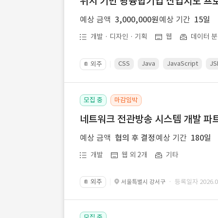
위치 기반 광융합기업 산업지도 프
예상 금액
3,000,000원
예상 기간
15일
개발 · 디자인 · 기획
웹
데이터 분
CSS
Java
JavaScript
JS
외주
📔
모집 중
마감임박
네트워크 전관방송 시스템 개발 파트
예상 금액
협의 후 결정
예상 기간
180일
개발
웹 외 2개
기타
외주
· 등록일자 2026.07
서울특별시 강서구
📔
모집 중