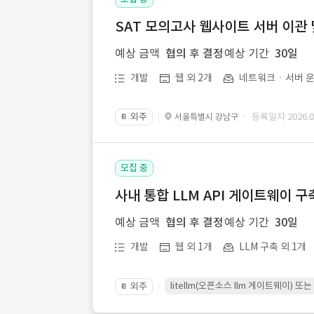
SAT 모의고사 웹사이트 서버 이관 
예상 금액
협의 후 결정
예상 기간
30일
개발
웹 외 2개
네트워크ㆍ서버 운
외주
· 등록일자 2026.07
서울특별시 강남구
📔
모집 중
사내 통합 LLM API 게이트웨이 구
예상 금액
협의 후 결정
예상 기간
30일
개발
웹 외 1개
LLM 구축 외 1개
litellm(오픈소스 llm 게이트웨이)
외주
📔