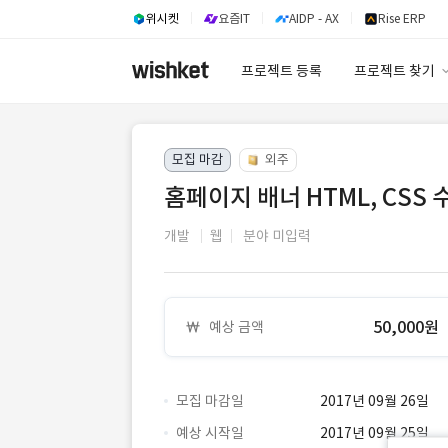
위시켓
요즘IT
AIDP - AX
Rise ERP
프로젝트 등록
프로젝트 찾기
프로젝트 찾기
모집 마감
외주
유사사례 검색 A
홈페이지 배너 HTML, CSS 
개발
웹
분야 미입력
50,000원
예상 금액
모집 마감일
2017년 09월 26일
예상 시작일
2017년 09월 25일