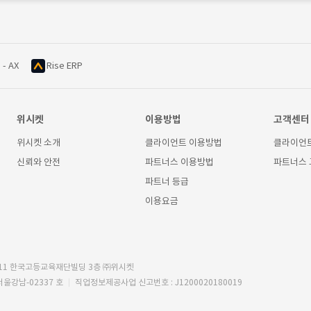
 - AX
Rise ERP
위시켓
이용방법
고객센터
위시켓 소개
클라이언트 이용방법
클라이언
신뢰와 안전
파트너스 이용방법
파트너스
파트너 등급
이용요금
11 한국고등교육재단빌딩 3층 ㈜위시켓
서울강남-02337 호
직업정보제공사업 신고번호 : J1200020180019