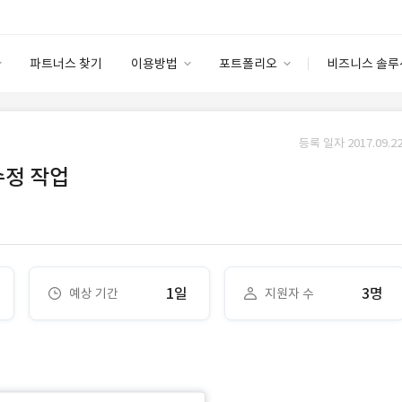
파트너스 찾기
이용방법
포트폴리오
비즈니스 솔루
이용방법
포트폴리오
엔터프라이즈
I
파트너 등급
이용후기
등록 일자 2017.09.22
안심 코드 케어
이용요금
솔루션 마켓
수정 작업
고객센터
스토어
1일
3명
예상 기간
지원자 수