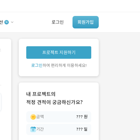
션
로그인
회원가입
유사사례 검색 AI
.
프로젝트 지원하기
‘이런 거’ 만들어본
개발 회사 있어?
로그인
하여 편리하게 이용하세요!
바로가기
내 프로젝트의
적정 견적이 궁금하신가요?
금액
??? 원
기간
??? 일