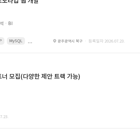
로토타입 웹 개발
석ㆍBI
P
MySQL
React
Spring
· 등록일자 2026.07.23.
광주광역시 북구
너 모집(다양한 제안 트랙 가능)
.23.