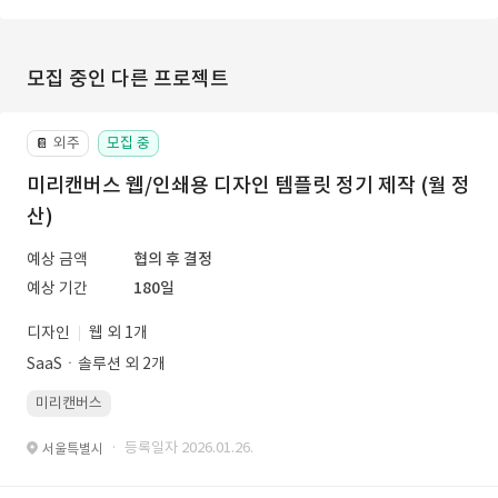
모집 중인 다른 프로젝트
외주
모집 중
📔
미리캔버스 웹/인쇄용 디자인 템플릿 정기 제작 (월 정
산)
예상 금액
협의 후 결정
예상 기간
180일
디자인
웹 외 1개
SaaSㆍ솔루션 외 2개
미리캔버스
· 등록일자 2026.01.26.
서울특별시