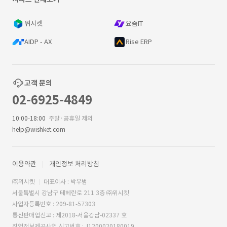
위시켓
요즘IT
AIDP - AX
Rise ERP
고객 문의
02-6925-4849
10:00-18:00
주말·공휴일 제외
help@wishket.com
이용약관
개인정보 처리방침
㈜위시켓
대표이사 : 박우범
서울특별시 강남구 테헤란로 211 3층 ㈜위시켓
사업자등록번호 : 209-81-57303
통신판매업신고 : 제2018-서울강남-02337 호
직업정보제공사업 신고번호 : J1200020180019