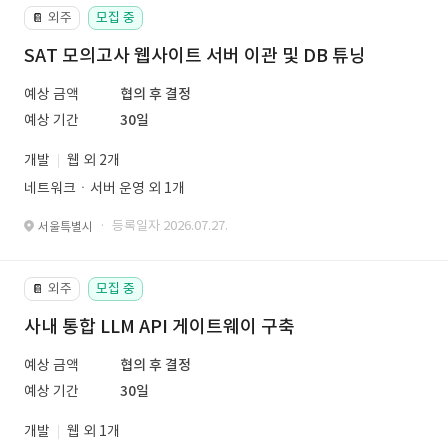
외주
모집 중
📔
SAT 모의고사 웹사이트 서버 이관 및 DB 튜닝
예상 금액
협의 후 결정
예상 기간
30일
개발
웹 외 2개
네트워크ㆍ서버 운영 외 1개
· 등록일자 2026.07.27.
서울특별시
외주
모집 중
📔
사내 통합 LLM API 게이트웨이 구축
예상 금액
협의 후 결정
예상 기간
30일
개발
웹 외 1개