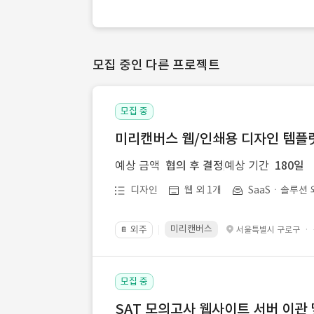
모집 중인 다른 프로젝트
모집 중
미리캔버스 웹/인쇄용 디자인 템플릿 
예상 금액
협의 후 결정
예상 기간
180일
디자인
웹 외 1개
SaaSㆍ솔루션 
미리캔버스
외주
·
서울특별시 구로구
📔
모집 중
SAT 모의고사 웹사이트 서버 이관 