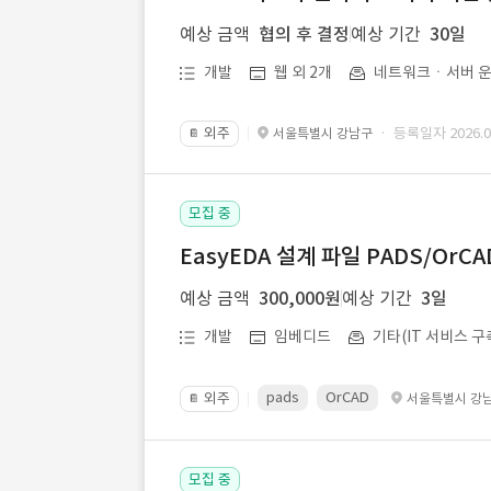
예상 금액
협의 후 결정
예상 기간
30일
개발
웹 외 2개
네트워크ㆍ서버 운
외주
· 등록일자 2026.07
서울특별시 강남구
📔
모집 중
EasyEDA 설계 파일 PADS/Or
예상 금액
300,000원
예상 기간
3일
개발
임베디드
기타(IT 서비스 구
pads
OrCAD
외주
서울특별시 강
📔
모집 중