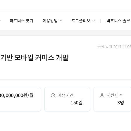
파트너스 찾기
이용방법
포트폴리오
비즈니스 솔루
이용방법
포트폴리오
엔터프라이즈
I
파트너 등급
이용후기
등록 일자 2017.11.06
안심 코드 케어
이용요금
솔루션 마켓
nto 기반 모바일 커머스 개발
고객센터
스토어
30,000,000원/월
예상 기간
지원자 수
150일
3명