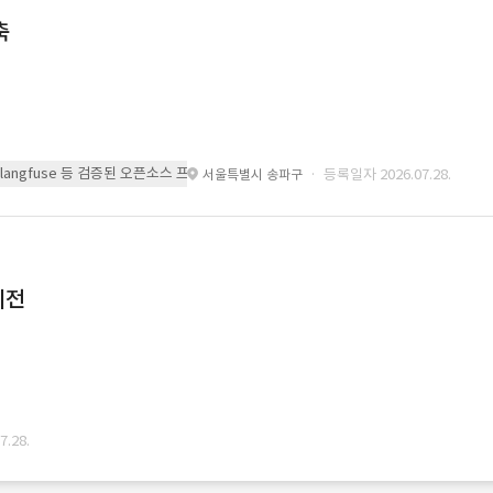
축
 또는 langfuse 등 검증된 오픈소스 프레임워크를 기반으로 시스템을 구축
· 등록일자 2026.07.28.
서울특별시 송파구
이전
.28.