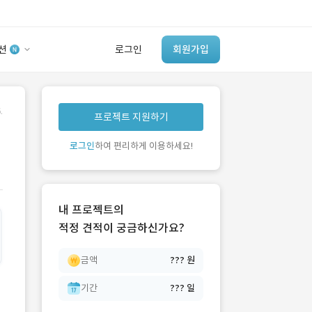
션
로그인
회원가입
유사사례 검색 AI
.
프로젝트 지원하기
‘이런 거’ 만들어본
개발 회사 있어?
로그인
하여 편리하게 이용하세요!
바로가기
내 프로젝트의
적정 견적이 궁금하신가요?
금액
??? 원
기간
??? 일