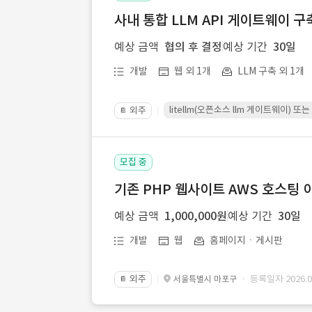
사내 통합 LLM API 게이트웨이 구
예상 금액
협의 후 결정
예상 기간
30일
개발
웹 외 1개
LLM 구축 외 1개
litellm(오픈소스 llm 게이트웨이)
외주
📔
모집 중
기존 PHP 웹사이트 AWS 호스팅 
예상 금액
1,000,000원
예상 기간
30일
개발
웹
홈페이지ㆍ게시판
외주
· 등록일자 2026.07
서울특별시 마포구
📔