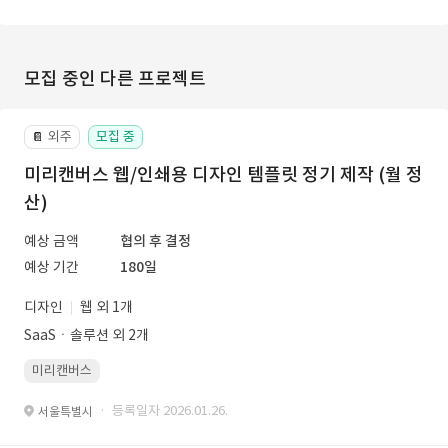
모집 중인 다른 프로젝트
외주
모집 중
📔
미리캔버스 웹/인쇄용 디자인 템플릿 정기 제작 (월 정
산)
예상 금액
협의 후 결정
예상 기간
180일
디자인
웹 외 1개
SaaSㆍ솔루션 외 2개
미리캔버스
· 등록일자 2026.01.26.
서울특별시