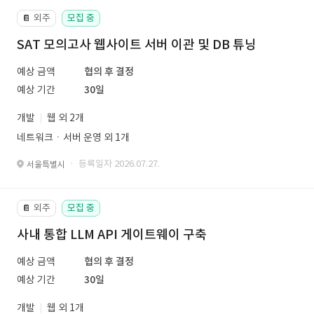
외주
모집 중
📔
SAT 모의고사 웹사이트 서버 이관 및 DB 튜닝
예상 금액
협의 후 결정
예상 기간
30일
개발
웹 외 2개
네트워크ㆍ서버 운영 외 1개
· 등록일자 2026.07.27.
서울특별시
외주
모집 중
📔
사내 통합 LLM API 게이트웨이 구축
예상 금액
협의 후 결정
예상 기간
30일
개발
웹 외 1개