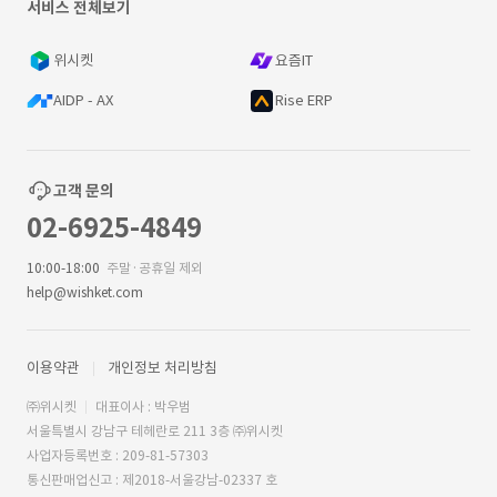
서비스 전체보기
위시켓
요즘IT
AIDP - AX
Rise ERP
고객 문의
02-6925-4849
10:00-18:00
주말·공휴일 제외
help@wishket.com
이용약관
개인정보 처리방침
㈜위시켓
대표이사 : 박우범
서울특별시 강남구 테헤란로 211 3층 ㈜위시켓
사업자등록번호 : 209-81-57303
통신판매업신고 : 제2018-서울강남-02337 호