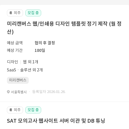
외주
모집 중
📔
미리캔버스 웹/인쇄용 디자인 템플릿 정기 제작 (월 정
산)
예상 금액
협의 후 결정
예상 기간
180일
디자인
웹 외 1개
SaaSㆍ솔루션 외 2개
미리캔버스
· 등록일자 2026.01.26.
서울특별시
외주
모집 중
📔
SAT 모의고사 웹사이트 서버 이관 및 DB 튜닝