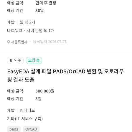
예상 금액
협의 후 결정
예상 기간
30일
개발
웹 외 2개
네트워크ㆍ서버 운영 외 1개
· 등록일자 2026.07.27.
서울특별시
외주
모집 중
📔
EasyEDA 설계 파일 PADS/OrCAD 변환 및 오토라우
팅 결과 도출
예상 금액
300,000원
예상 기간
3일
개발
임베디드
기타(IT 서비스 구축)
pads
OrCAD