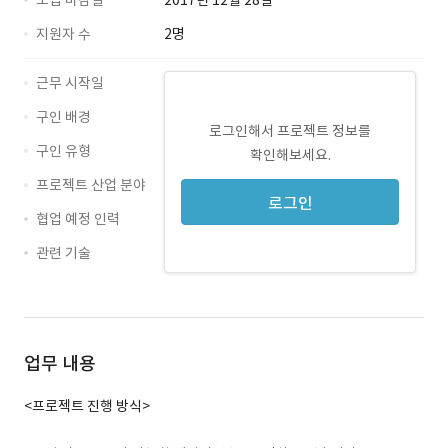
모집 마감일
2017년 12월 28일
지원자 수
2명
근무 시작일
구인 배경
로그인해서 프로젝트 정보를
구인 유형
확인해보세요.
프로젝트 산업 분야
로그인
협업 예정 인력
관련 기술
iOS · 경력 무관
PhoneGap · 경력 무관
업무 내용
<프로젝트 진행 방식>