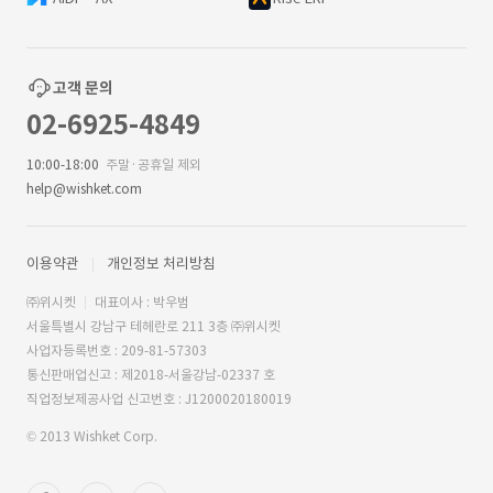
고객 문의
02-6925-4849
10:00-18:00
주말·공휴일 제외
help@wishket.com
이용약관
개인정보 처리방침
㈜위시켓
대표이사 : 박우범
서울특별시 강남구 테헤란로 211 3층 ㈜위시켓
사업자등록번호 : 209-81-57303
통신판매업신고 : 제2018-서울강남-02337 호
직업정보제공사업 신고번호 : J1200020180019
© 2013 Wishket Corp.