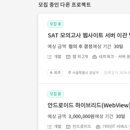
모집 중인 다른 프로젝트
모집 중
SAT 모의고사 웹사이트 서버 이관 
예상 금액
협의 후 결정
예상 기간
30일
개발
웹 외 2개
네트워크ㆍ서버 운
외주
· 등록일자 2026.07
서울특별시 강남구
📔
모집 중
안드로이드 하이브리드(WebView) 앱
예상 금액
3,000,000원
예상 기간
30일
개발
안드로이드
기타(IT 서비스 