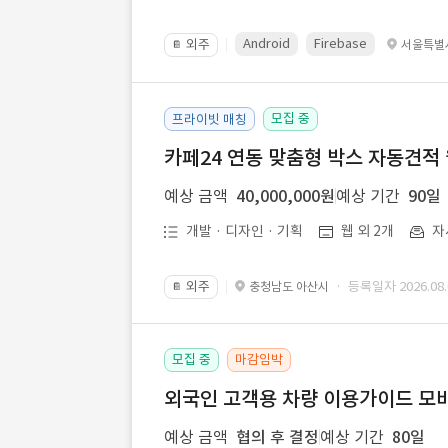
Android
Firebase
외주
서울특별
📔
모집 중
프라이빗 매칭
카페24 연동 맞춤형 박스 자동견적
예상 금액
40,000,000원
예상 기간
90일
개발 · 디자인 · 기획
웹 외 2개
자
외주
· 등록일자 2026.08.
충청남도 아산시
📔
모집 중
마감임박
외국인 고객용 차량 이용가이드 모바
예상 금액
협의 후 결정
예상 기간
80일