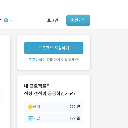
션
로그인
회원가입
유사사례 검색 AI
.
프로젝트 지원하기
‘이런 거’ 만들어본
개발 회사 있어?
로그인
하여 편리하게 이용하세요!
바로가기
내 프로젝트의
적정 견적이 궁금하신가요?
금액
??? 원
기간
??? 일