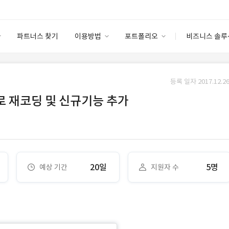
파트너스 찾기
이용방법
포트폴리오
비즈니스 솔루
이용방법
포트폴리오
엔터프라이즈
I
파트너 등급
이용후기
등록 일자 2017.12.26
안심 코드 케어
이용요금
솔루션 마켓
 재코딩 및 신규기능 추가
고객센터
스토어
20일
5명
예상 기간
지원자 수