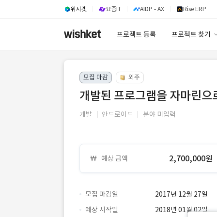
위시켓
요즘IT
AIDP - AX
Rise ERP
프로젝트 등록
프로젝트 찾기
프로젝트 찾기
모집 마감
외주
유사사례 검색 A
개발된 프로그램을 자마린으로
개발
안드로이드
분야 미입력
2,700,000원
예상 금액
모집 마감일
2017년 12월 27일
예상 시작일
2018년 01월 02일