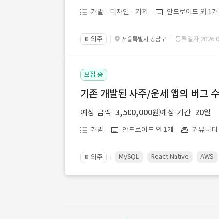
개발 · 디자인 · 기획
안드로이드 외 1개
외주
· 등록일자 2026.08
서울특별시 강남구
📔
모집 중
기존 개발된 사주/운세 앱의 버그 
예상 금액
3,500,000원
예상 기간
20일
개발
안드로이드 외 1개
커뮤니티ㆍ
MySQL
React Native
AWS
외주
📔