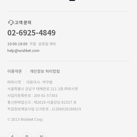
고객 문의
02-6925-4849
10:00-18:00
주말·공휴일 제외
help@wishket.com
이용약관
개인정보 처리방침
㈜위시켓
대표이사 : 박우범
서울특별시 강남구 테헤란로 211 3층 ㈜위시켓
사업자등록번호 : 209-81-57303
통신판매업신고 : 제2018-서울강남-02337 호
직업정보제공사업 신고번호 : J1200020180019
© 2013 Wishket Corp.