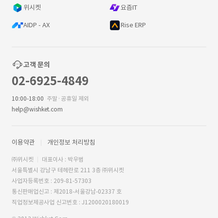
위시켓
요즘IT
AIDP - AX
Rise ERP
고객 문의
02-6925-4849
10:00-18:00
주말·공휴일 제외
help@wishket.com
이용약관
개인정보 처리방침
㈜위시켓
대표이사 : 박우범
서울특별시 강남구 테헤란로 211 3층 ㈜위시켓
사업자등록번호 : 209-81-57303
통신판매업신고 : 제2018-서울강남-02337 호
직업정보제공사업 신고번호 : J1200020180019