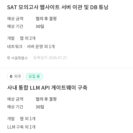
SAT 모의고사 웹사이트 서버 이관 및 DB 튜닝
예상 금액
협의 후 결정
예상 기간
30일
개발
웹 외 2개
네트워크ㆍ서버 운영 외 1개
· 등록일자 2026.07.27.
서울특별시
외주
모집 중
📔
사내 통합 LLM API 게이트웨이 구축
예상 금액
협의 후 결정
예상 기간
30일
개발
웹 외 1개
LLM 구축 외 1개