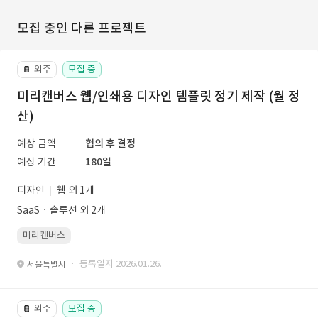
모집 중인 다른 프로젝트
외주
모집 중
📔
미리캔버스 웹/인쇄용 디자인 템플릿 정기 제작 (월 정
산)
예상 금액
협의 후 결정
예상 기간
180일
디자인
웹 외 1개
SaaSㆍ솔루션 외 2개
미리캔버스
· 등록일자 2026.01.26.
서울특별시
외주
모집 중
📔