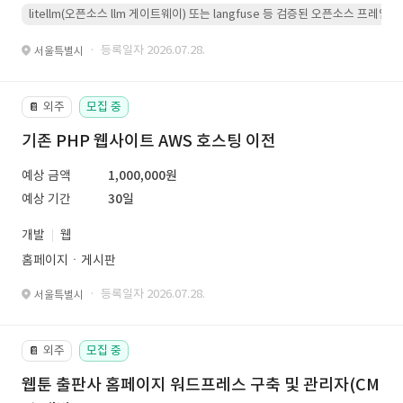
litellm(오픈소스 llm 게이트웨이) 또는 langfuse 등 검증된 오픈소스 프
· 등록일자 2026.07.28.
서울특별시
외주
모집 중
📔
기존 PHP 웹사이트 AWS 호스팅 이전
예상 금액
1,000,000원
예상 기간
30일
개발
웹
홈페이지ㆍ게시판
· 등록일자 2026.07.28.
서울특별시
외주
모집 중
📔
웹툰 출판사 홈페이지 워드프레스 구축 및 관리자(CM