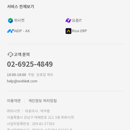
서비스 전체보기
위시켓
요즘IT
AIDP - AX
Rise ERP
고객 문의
02-6925-4849
10:00-18:00
주말·공휴일 제외
help@wishket.com
이용약관
개인정보 처리방침
㈜위시켓
대표이사 : 박우범
서울특별시 강남구 테헤란로 211 3층 ㈜위시켓
사업자등록번호 : 209-81-57303