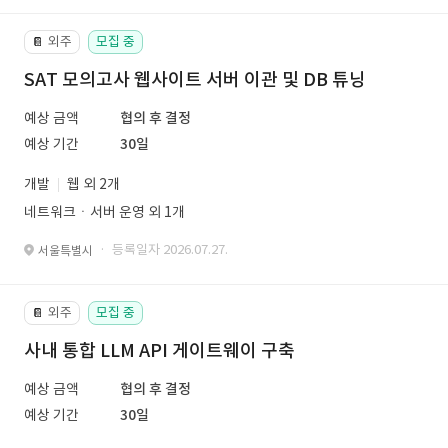
외주
모집 중
📔
SAT 모의고사 웹사이트 서버 이관 및 DB 튜닝
예상 금액
협의 후 결정
예상 기간
30일
개발
웹 외 2개
네트워크ㆍ서버 운영 외 1개
· 등록일자 2026.07.27.
서울특별시
외주
모집 중
📔
사내 통합 LLM API 게이트웨이 구축
예상 금액
협의 후 결정
예상 기간
30일