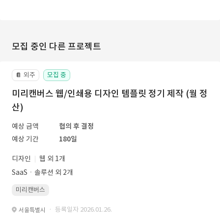
모집 중인 다른 프로젝트
외주
모집 중
📔
미리캔버스 웹/인쇄용 디자인 템플릿 정기 제작 (월 정
산)
예상 금액
협의 후 결정
예상 기간
180일
디자인
웹 외 1개
SaaSㆍ솔루션 외 2개
미리캔버스
· 등록일자 2026.01.26.
서울특별시