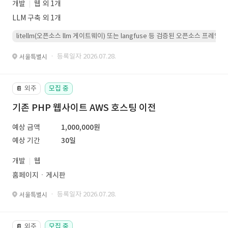
개발
웹 외 1개
LLM 구축 외 1개
litellm(오픈소스 llm 게이트웨이) 또는 langfuse 등 검증된 오픈소스 프
· 등록일자 2026.07.28.
서울특별시
외주
모집 중
📔
기존 PHP 웹사이트 AWS 호스팅 이전
예상 금액
1,000,000원
예상 기간
30일
개발
웹
홈페이지ㆍ게시판
· 등록일자 2026.07.28.
서울특별시
외주
모집 중
📔