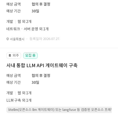
예상 금액
협의 후 결정
예상 기간
30일
개발
웹 외 2개
네트워크ㆍ서버 운영 외 1개
· 등록일자 2026.07.27.
서울특별시
외주
모집 중
📔
사내 통합 LLM API 게이트웨이 구축
예상 금액
협의 후 결정
예상 기간
30일
개발
웹 외 1개
LLM 구축 외 1개
litellm(오픈소스 llm 게이트웨이) 또는 langfuse 등 검증된 오픈소스 프