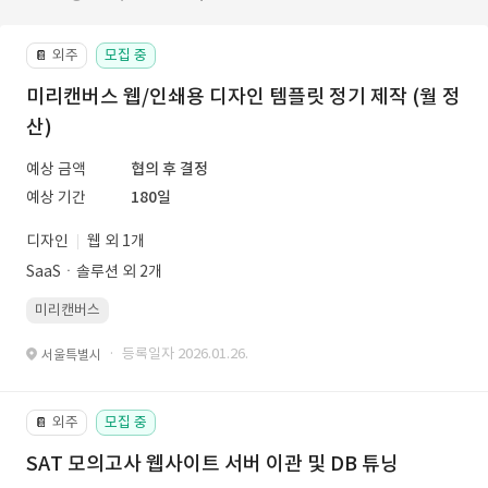
외주
모집 중
📔
미리캔버스 웹/인쇄용 디자인 템플릿 정기 제작 (월 정
산)
예상 금액
협의 후 결정
예상 기간
180일
디자인
웹 외 1개
SaaSㆍ솔루션 외 2개
미리캔버스
· 등록일자 2026.01.26.
서울특별시
외주
모집 중
📔
SAT 모의고사 웹사이트 서버 이관 및 DB 튜닝