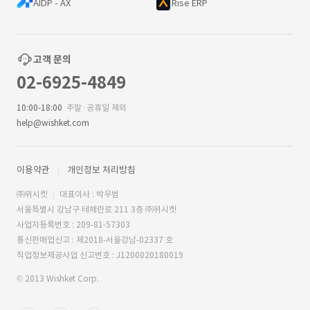
AIDP - AX
Rise ERP
고객 문의
02-6925-4849
10:00-18:00
주말·공휴일 제외
help@wishket.com
이용약관
개인정보 처리방침
㈜위시켓
대표이사 : 박우범
서울특별시 강남구 테헤란로 211 3층 ㈜위시켓
사업자등록번호 : 209-81-57303
통신판매업신고 : 제2018-서울강남-02337 호
직업정보제공사업 신고번호 : J1200020180019
© 2013 Wishket Corp.