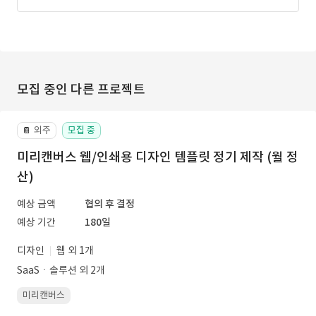
모집 중인 다른 프로젝트
외주
모집 중
📔
미리캔버스 웹/인쇄용 디자인 템플릿 정기 제작 (월 정
산)
예상 금액
협의 후 결정
예상 기간
180일
디자인
웹 외 1개
SaaSㆍ솔루션 외 2개
미리캔버스