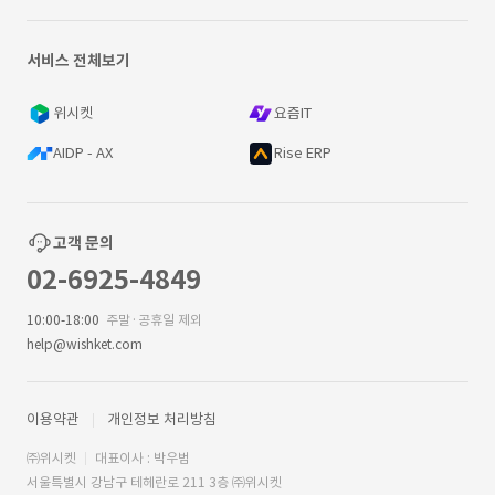
서비스 전체보기
위시켓
요즘IT
AIDP - AX
Rise ERP
고객 문의
02-6925-4849
10:00-18:00
주말·공휴일 제외
help@wishket.com
이용약관
개인정보 처리방침
㈜위시켓
대표이사 : 박우범
서울특별시 강남구 테헤란로 211 3층 ㈜위시켓