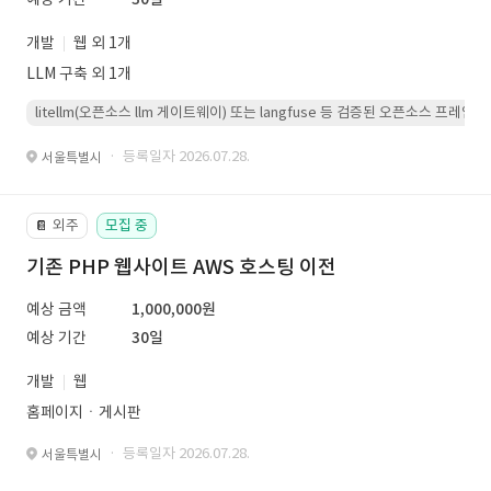
개발
웹 외 1개
LLM 구축 외 1개
litellm(오픈소스 llm 게이트웨이) 또는 langfuse 등 검증된 오픈소스 프
· 등록일자 2026.07.28.
서울특별시
외주
모집 중
📔
기존 PHP 웹사이트 AWS 호스팅 이전
예상 금액
1,000,000원
예상 기간
30일
개발
웹
홈페이지ㆍ게시판
· 등록일자 2026.07.28.
서울특별시