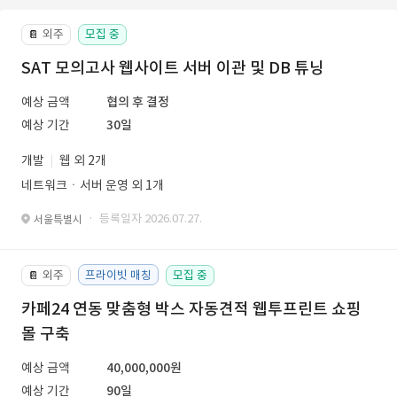
외주
모집 중
📔
SAT 모의고사 웹사이트 서버 이관 및 DB 튜닝
예상 금액
협의 후 결정
예상 기간
30일
개발
웹 외 2개
네트워크ㆍ서버 운영 외 1개
· 등록일자 2026.07.27.
서울특별시
외주
프라이빗 매칭
모집 중
📔
카페24 연동 맞춤형 박스 자동견적 웹투프린트 쇼핑
몰 구축
예상 금액
40,000,000원
예상 기간
90일