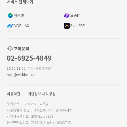
서비스 전체보기
위시켓
요즘IT
AIDP - AX
Rise ERP
고객 문의
02-6925-4849
10:00-18:00
주말·공휴일 제외
help@wishket.com
이용약관
개인정보 처리방침
㈜위시켓
대표이사 : 박우범
서울특별시 강남구 테헤란로 211 3층 ㈜위시켓
사업자등록번호 : 209-81-57303
통신판매업신고 : 제2018-서울강남-02337 호