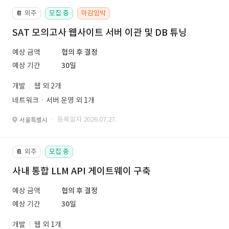
외주
모집 중
마감임박
📔
SAT 모의고사 웹사이트 서버 이관 및 DB 튜닝
예상 금액
협의 후 결정
예상 기간
30일
개발
웹 외 2개
네트워크ㆍ서버 운영 외 1개
· 등록일자 2026.07.27.
서울특별시
외주
모집 중
📔
사내 통합 LLM API 게이트웨이 구축
예상 금액
협의 후 결정
예상 기간
30일
개발
웹 외 1개