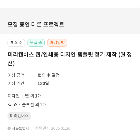
모집 중인 다른 프로젝트
외주
모집 중
마감임박
📔
미리캔버스 웹/인쇄용 디자인 템플릿 정기 제작 (월 정
산)
예상 금액
협의 후 결정
예상 기간
180일
디자인
웹 외 1개
SaaSㆍ솔루션 외 2개
미리캔버스
· 등록일자 2026.01.26.
서울특별시