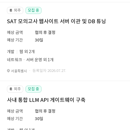
외주
모집 중
📔
SAT 모의고사 웹사이트 서버 이관 및 DB 튜닝
예상 금액
협의 후 결정
예상 기간
30일
개발
웹 외 2개
네트워크ㆍ서버 운영 외 1개
· 등록일자 2026.07.27.
서울특별시
외주
모집 중
📔
사내 통합 LLM API 게이트웨이 구축
예상 금액
협의 후 결정
예상 기간
30일