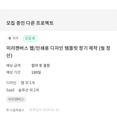
모집 중인 다른 프로젝트
외주
모집 중
📔
미리캔버스 웹/인쇄용 디자인 템플릿 정기 제작 (월 정
산)
예상 금액
협의 후 결정
예상 기간
180일
디자인
웹 외 1개
SaaSㆍ솔루션 외 2개
미리캔버스
· 등록일자 2026.01.26.
서울특별시