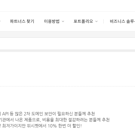
파트너스 찾기
이용방법
포트폴리오
비즈니스 솔루
이용방법
포트폴리오
엔터프라이즈
I
파트너 등급
이용후기
안심 코드 케어
이용요금
솔루션 마켓
고객센터
스토어
에 API 등 많은 2차 도메인 보안이 필요하신 분들께 추천
 인증기관에서 나온 제품으로, 비용을 최대한 절감하려는 분들께 추천
장 최저가이지만 위시켓에서 10% 한번 더 할인!