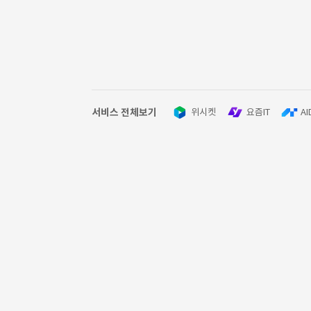
서비스 전체보기
위시켓
요즘IT
AI
고객 문의
02-6925-4849
10:00-18:00
주말·공휴일 제외
help@wishket.com
이용약관
개인정보 처리방침