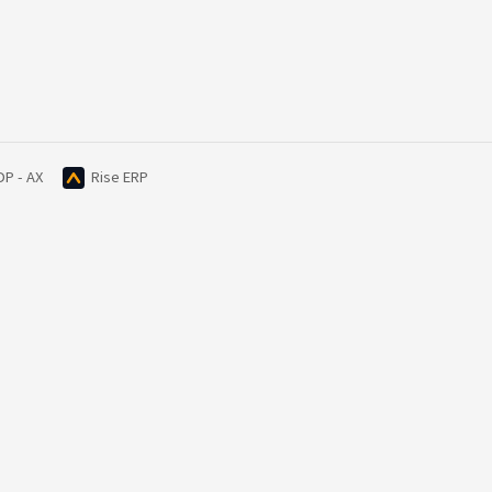
DP - AX
Rise ERP
위시켓
이용방법
고객센터
위시켓 소개
클라이언트 이용방법
클라이언
신뢰와 안전
파트너스 이용방법
파트너스
파트너 등급
이용요금