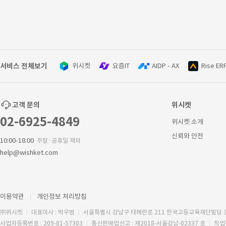
서비스 전체보기
위시켓
요즘IT
AIDP - AX
Rise ER
고객 문의
위시켓
02-6925-4849
위시켓 소개
신뢰와 안전
10:00-18:00
주말·공휴일 제외
help@wishket.com
이용약관
개인정보 처리방침
㈜위시켓
대표이사 : 박우범
서울특별시 강남구 테헤란로 211 한국고등교육재단빌딩 
사업자등록번호 : 209-81-57303
통신판매업신고 : 제2018-서울강남-02337 호
직업