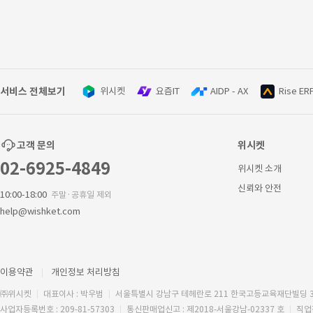
서비스 전체보기
위시켓
요즘IT
AIDP - AX
Rise ER
고객 문의
위시켓
02-6925-4849
위시켓 소개
신뢰와 안전
10:00-18:00
주말·공휴일 제외
help@wishket.com
이용약관
개인정보 처리방침
㈜위시켓
대표이사 : 박우범
서울특별시 강남구 테헤란로 211 한국고등교육재단빌딩 
사업자등록번호 : 209-81-57303
통신판매업신고 : 제2018-서울강남-02337 호
직업