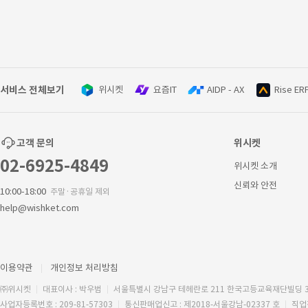
서비스 전체보기
위시켓
요즘IT
AIDP - AX
Rise ER
고객 문의
위시켓
02-6925-4849
위시켓 소개
신뢰와 안전
10:00-18:00
주말·공휴일 제외
help@wishket.com
이용약관
개인정보 처리방침
㈜위시켓
대표이사 : 박우범
서울특별시 강남구 테헤란로 211 한국고등교육재단빌딩 
사업자등록번호 : 209-81-57303
통신판매업신고 : 제2018-서울강남-02337 호
직업