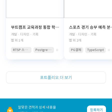
부트캠프 교육과정 통합 학습관리 플랫폼(React, TypeScript, FastAPI, PostgreSQL, AWS S3, JWT Auth, PDF Viewer)
스포츠 경기 승부 예측 분석 콘텐츠 구독 플랫폼(React, 
개발 · 디자인 · 기획
개발 · 디자인 · 기획
웹 외 1개
웹 외 2개
...
...
RTSP 스트리밍
PostgreSQL
PG결제
TypeScript
포트폴리오 더 보기
알맞은 견적과 상세 내용을
등록하기