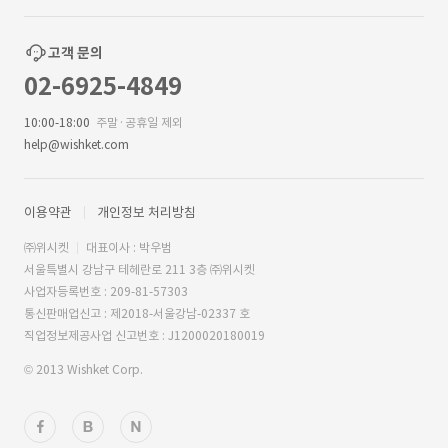
고객 문의
02-6925-4849
10:00-18:00
주말·공휴일 제외
help@wishket.com
이용약관
개인정보 처리방침
㈜위시켓
대표이사 : 박우범
서울특별시 강남구 테헤란로 211 3층 ㈜위시켓
사업자등록번호 : 209-81-57303
통신판매업신고 : 제2018-서울강남-02337 호
직업정보제공사업 신고번호 : J1200020180019
© 2013 Wishket Corp.