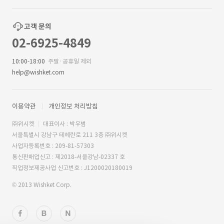
고객 문의
02-6925-4849
10:00-18:00
주말·공휴일 제외
help@wishket.com
이용약관
개인정보 처리방침
㈜위시켓
대표이사 : 박우범
서울특별시 강남구 테헤란로 211 3층 ㈜위시켓
사업자등록번호 : 209-81-57303
통신판매업신고 : 제2018-서울강남-02337 호
직업정보제공사업 신고번호 : J1200020180019
© 2013 Wishket Corp.