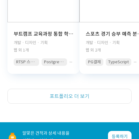
부트캠프 교육과정 통합 학습관리 플랫폼(React, TypeScript, FastAPI, PostgreSQL, AWS S3, JWT Auth, PDF Viewer)
스포츠 경기 승부 예측 분석 콘텐츠 구독 플랫폼(React, 
개발 · 디자인 · 기획
개발 · 디자인 · 기획
웹 외 1개
웹 외 2개
...
...
RTSP 스트리밍
PostgreSQL
PG결제
TypeScript
포트폴리오 더 보기
알맞은 견적과 상세 내용을
등록하기