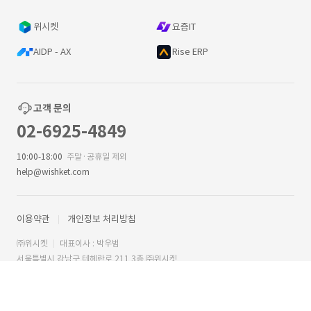
위시켓
요즘IT
AIDP - AX
Rise ERP
고객 문의
02-6925-4849
10:00-18:00
주말·공휴일 제외
help@wishket.com
이용약관
개인정보 처리방침
㈜위시켓
대표이사 : 박우범
서울특별시 강남구 테헤란로 211 3층 ㈜위시켓
사업자등록번호 : 209-81-57303
통신판매업신고 : 제2018-서울강남-02337 호
직업정보제공사업 신고번호 : J1200020180019