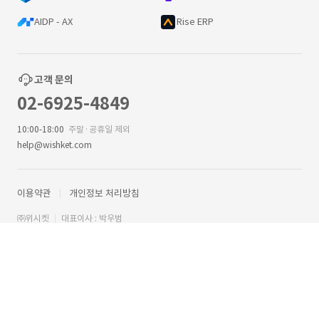
AIDP - AX
Rise ERP
고객 문의
02-6925-4849
10:00-18:00
주말·공휴일 제외
help@wishket.com
이용약관
개인정보 처리방침
㈜위시켓
대표이사 : 박우범
서울특별시 강남구 테헤란로 211 3층 ㈜위시켓
사업자등록번호 : 209-81-57303
통신판매업신고 : 제2018-서울강남-02337 호
직업정보제공사업 신고번호 : J1200020180019
© 2013 Wishket Corp.