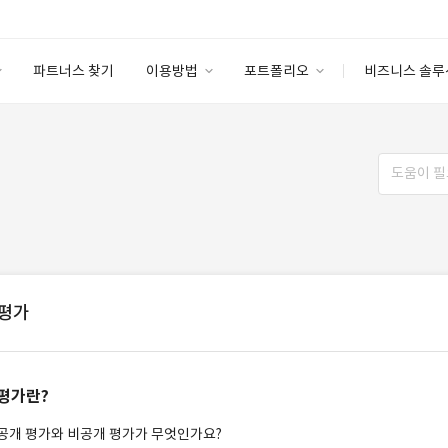
파트너스 찾기
이용방법
포트폴리오
비즈니스 솔루
이용방법
포트폴리오
엔터프라이즈
I
파트너 등급
이용후기
안심 코드 케어
이용요금
솔루션 마켓
고객센터
스토어
평가
평가란?
공개 평가와 비공개 평가가 무엇인가요?