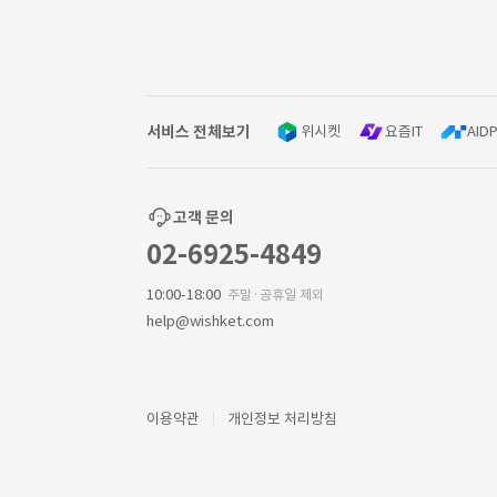
서비스 전체보기
위시켓
요즘IT
AIDP
고객 문의
02-6925-4849
10:00-18:00
주말·공휴일 제외
help@wishket.com
이용약관
개인정보 처리방침
㈜위시켓
대표이사 : 박우범
서울특별시 강남구 테헤란로 2
사업자등록번호 : 209-81-57303
통신판매업신고 : 제2018-