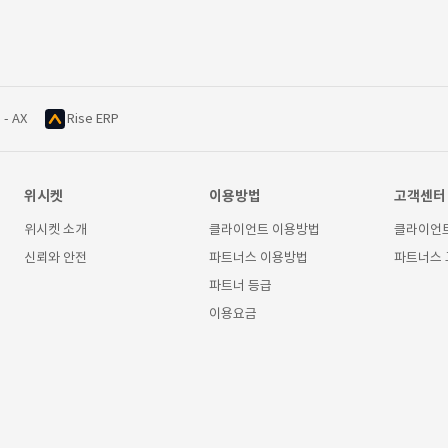
 - AX
Rise ERP
위시켓
이용방법
고객센터
위시켓 소개
클라이언트 이용방법
클라이언
신뢰와 안전
파트너스 이용방법
파트너스
파트너 등급
이용요금
11 한국고등교육재단빌딩 3층 ㈜위시켓
서울강남-02337 호
직업정보제공사업 신고번호 : J1200020180019