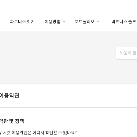
파트너스 찾기
이용방법
포트폴리오
비즈니스 솔루
이용방법
포트폴리오
엔터프라이즈
I
파트너 등급
이용후기
안심 코드 케어
이용요금
솔루션 마켓
고객센터
스토어
이용약관
약관 및 정책
위시켓 이용약관은 어디서 확인할 수 있나요?