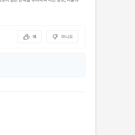
예
아니오