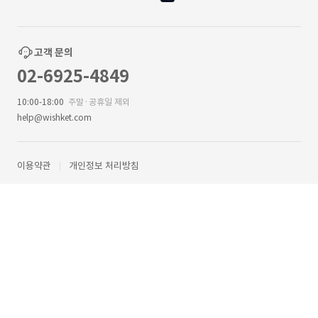
고객 문의
02-6925-4849
10:00-18:00
주말·공휴일 제외
help@wishket.com
이용약관
개인정보 처리방침
㈜위시켓
대표이사 : 박우범
서울특별시 강남구 테헤란로 211 3층 ㈜위시켓
사업자등록번호 : 209-81-57303
통신판매업신고 : 제2018-서울강남-02337 호
직업정보제공사업 신고번호 : J1200020180019
© 2013 Wishket Corp.