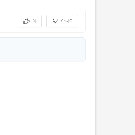
예
아니오